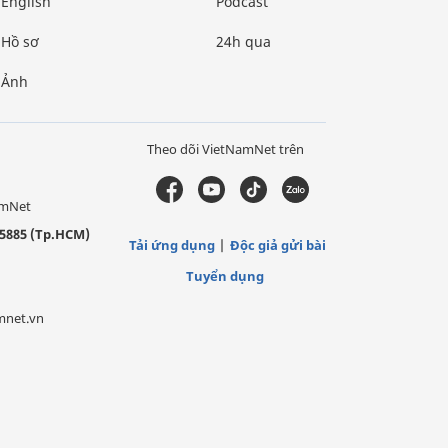
English
Podcast
Hồ sơ
24h qua
Ảnh
Theo dõi VietNamNet trên
amNet
5885 (Tp.HCM)
Tải ứng dụng
Độc giả gửi bài
Tuyển dụng
mnet.vn