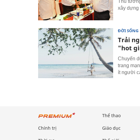
Thủ tướng
xây dựng 
ĐỜI SỐNG
Trải n
"hot gi
Chuyến du
trang mạn
ít người c
Thể thao
Chính trị
Giáo dục