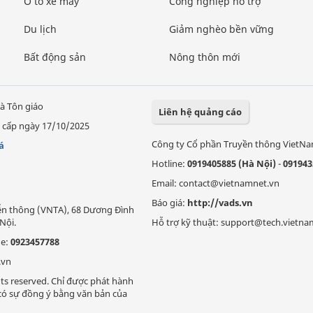
Ô tô xe máy
Công nghiệp hỗ trợ
Du lịch
Giảm nghèo bền vững
Bất động sản
Nông thôn mới
à Tôn giáo
Liên hệ quảng cáo
 cấp ngày 17/10/2025
Công ty Cổ phần Truyền thông VietN
á
Hotline:
0919405885 (Hà Nội)
-
091943
Email: contact@vietnamnet.vn
Báo giá:
http://vads.vn
Viễn thông (VNTA), 68 Dương Đình
Nội.
Hỗ trợ kỹ thuật: support@tech.vietna
ne:
0923457788
.vn
ts reserved. Chỉ được phát hành
i có sự đồng ý bằng văn bản của