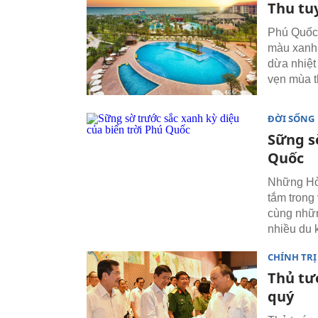
Thu tu
Phú Quốc 
màu xanh 
dừa nhiệt
vẹn mùa 
ĐỜI SỐNG
Sững s
Quốc
Những Hò
tắm trong
cùng nhữn
nhiều du 
CHÍNH TRỊ
Thủ tư
quý