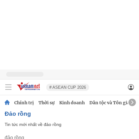
# ASEAN CUP 2026
Chính trị
Thời sự
Kinh doanh
Dân tộc và Tôn giáo
đảo rồng
Tin tức mới nhất về
đảo rồng
đảo rồng