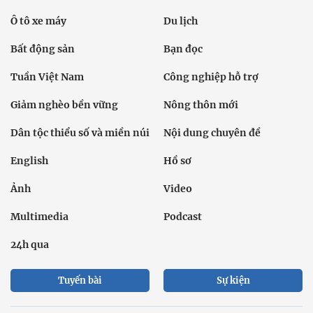
Ô tô xe máy
Du lịch
Bất động sản
Bạn đọc
Tuần Việt Nam
Công nghiệp hỗ trợ
Giảm nghèo bền vững
Nông thôn mới
Dân tộc thiểu số và miền núi
Nội dung chuyên đề
English
Hồ sơ
Ảnh
Video
Multimedia
Podcast
24h qua
Tuyến bài
Sự kiện