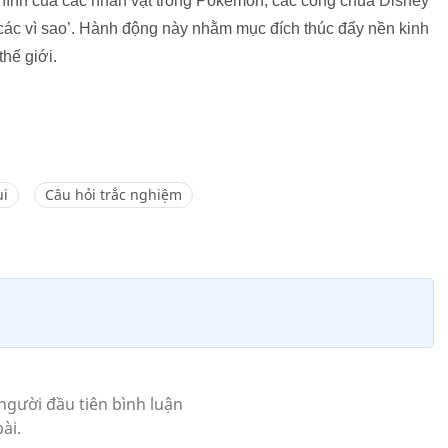
 hình của các nhân vật trong Pokemon, các công chúa Disney
 các vì sao’. Hành động này nhằm mục đích thúc đẩy nền kinh
hế giới.
ui
Câu hỏi trắc nghiệm