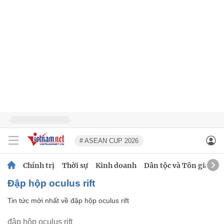
# ASEAN CUP 2026
Chính trị
Thời sự
Kinh doanh
Dân tộc và Tôn giáo
đập hộp oculus rift
Tin tức mới nhất về
đập hộp oculus rift
đập hộp oculus rift