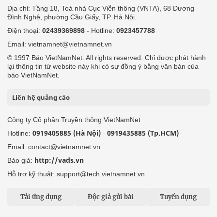
Địa chỉ: Tầng 18, Toà nhà Cục Viễn thông (VNTA), 68 Dương
Đình Nghệ, phường Cầu Giấy, TP. Hà Nội.
Điện thoại:
02439369898
- Hotline:
0923457788
Email: vietnamnet@vietnamnet.vn
© 1997 Báo VietNamNet. All rights reserved. Chỉ được phát hành
lại thông tin từ website này khi có sự đồng ý bằng văn bản của
báo VietNamNet.
Liên hệ quảng cáo
Công ty Cổ phần Truyền thông VietNamNet
0919405885 (Hà Nội)
0919435885 (Tp.HCM)
Hotline:
-
Email: contact@vietnamnet.vn
http://vads.vn
Báo giá:
Hỗ trợ kỹ thuật: support@tech.vietnamnet.vn
Tải ứng dụng
Độc giả gửi bài
Tuyển dụng