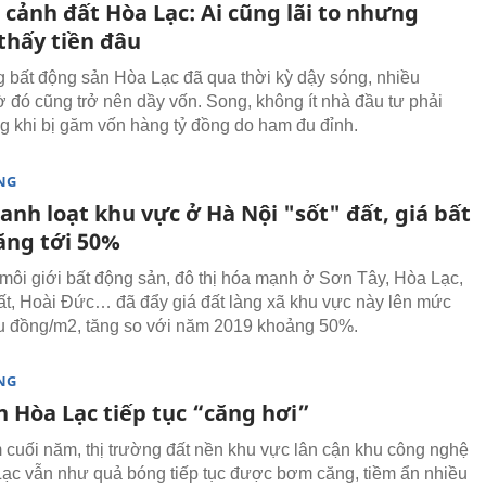
 cảnh đất Hòa Lạc: Ai cũng lãi to nhưng
thấy tiền đâu
g bất động sản Hòa Lạc đã qua thời kỳ dậy sóng, nhiều
ờ đó cũng trở nên dầy vốn. Song, không ít nhà đầu tư phải
 khi bị găm vốn hàng tỷ đồng do ham đu đỉnh.
NG
nh loạt khu vực ở Hà Nội "sốt" đất, giá bất
ăng tới 50%
môi giới bất động sản, đô thị hóa mạnh ở Sơn Tây, Hòa Lạc,
t, Hoài Đức… đã đẩy giá đất làng xã khu vực này lên mức
ệu đồng/m2, tăng so với năm 2019 khoảng 50%.
NG
n Hòa Lạc tiếp tục “căng hơi”
 cuối năm, thị trường đất nền khu vực lân cận khu công nghệ
ạc vẫn như quả bóng tiếp tục được bơm căng, tiềm ẩn nhiều