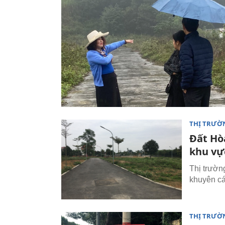
THỊ TRƯỜ
Đất Hòa
khu vự
Thị trườn
khuyên cá
THỊ TRƯỜ