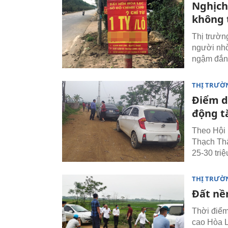
Nghịch
không 
Thị trườn
người nh
ngậm đắng
THỊ TRƯỜ
Điểm da
động t
Theo Hội 
Thạch Thấ
25-30 tri
THỊ TRƯỜ
Đất nề
Thời điểm
cao Hòa L