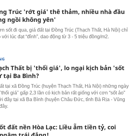
ng Trúc 'rớt giá' thê thảm, nhiều nhà đầu
ng ngồi không yên'
n sốt đi qua, giá đất tại Đồng Trúc (Thạch Thất, Hà Nội) chỉ
 với lúc đạt “đỉnh”, dao động từ 3 - 5 triệu đồng/m2.
NG
ch Thất bị 'thổi giá', lo ngại kịch bản 'sốt
 tại Ba Bình?
đất tại xã Đồng Trúc (huyện Thạch Thất, Hà Nội) những ngày
"thổi giá" gấp 2,3 lần có kịch bản rất giống với cơn “sốt ảo”
ới đây tại xã Ba Bình (huyện Châu Đức, tỉnh Bà Rịa - Vũng
đây.
t đất nền Hòa Lạc: Liều ẵm tiền tỷ, coi
ngậm trái đắng!