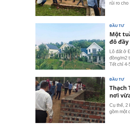
rủi ro cho
ĐẦU TƯ
Một tu
đô đầy 
Lô đất ở 
đồng/m2 t
Tết chỉ 4
ĐẦU TƯ
Thạch T
nơi vừa
Cụ thể, 2
gồm một d