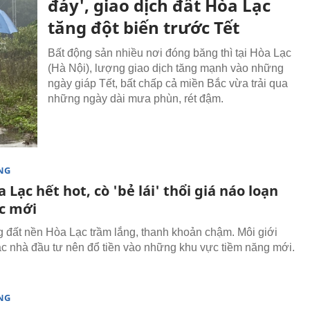
đáy', giao dịch đất Hòa Lạc
tăng đột biến trước Tết
Bất động sản nhiều nơi đóng băng thì tại Hòa Lạc
(Hà Nội), lượng giao dịch tăng mạnh vào những
ngày giáp Tết, bất chấp cả miền Bắc vừa trải qua
những ngày dài mưa phùn, rét đậm.
NG
 Lạc hết hot, cò 'bẻ lái' thổi giá náo loạn
c mới
g đất nền Hòa Lạc trầm lắng, thanh khoản chậm. Môi giới
c nhà đầu tư nên đổ tiền vào những khu vực tiềm năng mới.
NG