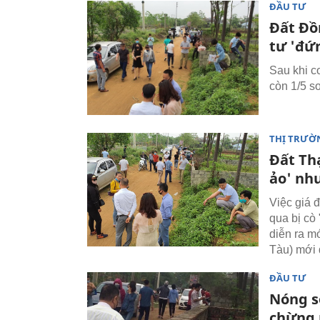
ĐẦU TƯ
Đất Đồ
tư 'đứ
Sau khi cơ
còn 1/5 so
THỊ TRƯỜ
Đất Thạ
ảo' như
Việc giá 
qua bị cò 
diễn ra m
Tàu) mới 
ĐẦU TƯ
Nóng số
chừng 