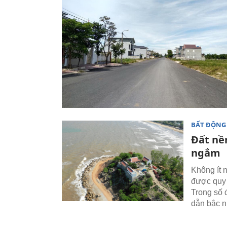
BẤT ĐỘNG
Đất nề
ngắm
Không ít 
được quy 
Trong số 
dẫn bậc n