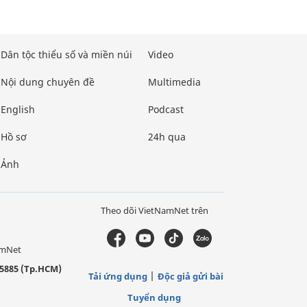
Dân tộc thiểu số và miền núi
Video
Nội dung chuyên đề
Multimedia
English
Podcast
Hồ sơ
24h qua
Ảnh
Theo dõi VietNamNet trên
amNet
5885 (Tp.HCM)
Tải ứng dụng
Độc giả gửi bài
Tuyển dụng