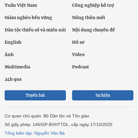
Tuần Việt Nam
Công nghiệp hỗ trợ
Giảm nghèo bền vững
Nông thôn mới
Dân tộc thiểu số và miền núi
Nội dung chuyên đề
English
Hồ sơ
Ảnh
Video
Multimedia
Podcast
24h qua
Tuyến bài
Sự kiện
Cơ quan chủ quản: Bộ Dân tộc và Tôn giáo
Số giấy phép: 146/GP-BVHTTDL, cấp ngày 17/10/2025
Tổng biên tập: Nguyễn Văn Bá