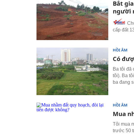
Bắt gi
người 
Chủ
cấp đất 1
HỒI ÂM
Có đượ
Ba tôi đã
tôi). Ba t
ba đang s
HỒI ÂM
Mua nh
Tôi mua m
trước 50 t