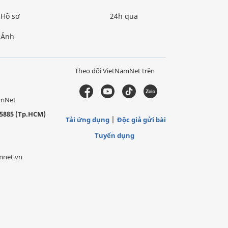
Hồ sơ
24h qua
Ảnh
Theo dõi VietNamNet trên
amNet
5885 (Tp.HCM)
Tải ứng dụng
Độc giả gửi bài
Tuyển dụng
mnet.vn