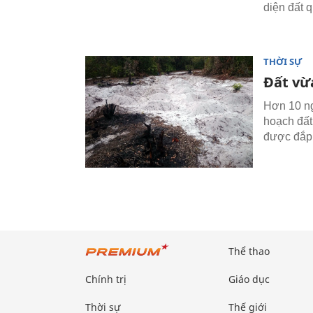
diện đất 
THỜI SỰ
Đất vừ
Hơn 10 ng
hoạch đất
được đắp 
Thể thao
Chính trị
Giáo dục
Thời sự
Thế giới