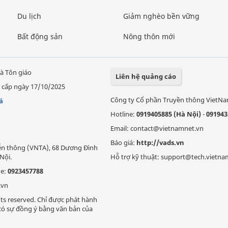
Du lịch
Giảm nghèo bền vững
Bất động sản
Nông thôn mới
à Tôn giáo
Liên hệ quảng cáo
 cấp ngày 17/10/2025
Công ty Cổ phần Truyền thông VietN
á
Hotline:
0919405885 (Hà Nội)
-
091943
Email: contact@vietnamnet.vn
Báo giá:
http://vads.vn
Viễn thông (VNTA), 68 Dương Đình
Nội.
Hỗ trợ kỹ thuật: support@tech.vietna
ne:
0923457788
.vn
ts reserved. Chỉ được phát hành
i có sự đồng ý bằng văn bản của