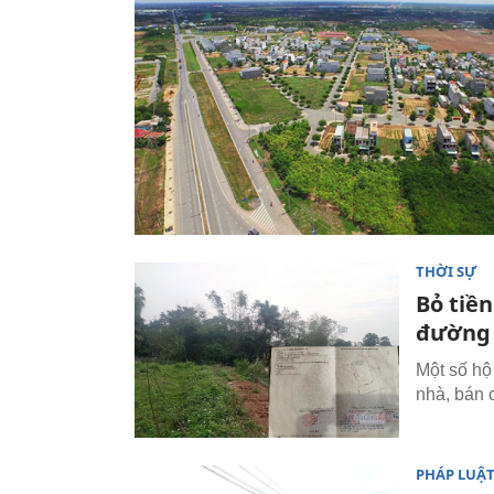
THỜI SỰ
Bỏ tiề
đường 
Một số hộ
nhà, bán 
PHÁP LUẬ