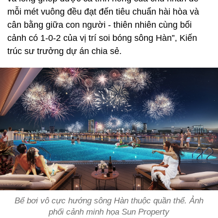
mỗi mét vuông đều đạt đến tiêu chuẩn hài hòa và
cân bằng giữa con người - thiên nhiên cùng bối
cảnh có 1-0-2 của vị trí soi bóng sông Hàn”, Kiến
trúc sư trưởng dự án chia sẻ.
Bể bơi vô cực hướng sông Hàn thuộc quần thể. Ảnh
phối cảnh minh họa Sun Property