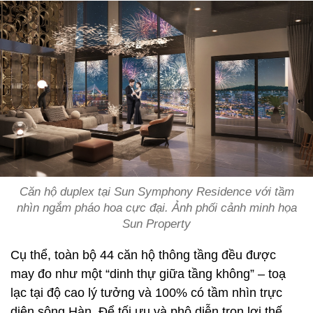
Căn hộ duplex tại Sun Symphony Residence với tầm
nhìn ngắm pháo hoa cực đại. Ảnh phối cảnh minh họa
Sun Property
Cụ thể, toàn bộ 44 căn hộ thông tầng đều được
may đo như một “dinh thự giữa tầng không” – toạ
lạc tại độ cao lý tưởng và 100% có tầm nhìn trực
diện sông Hàn. Để tối ưu và phô diễn trọn lợi thế