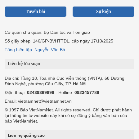
Tuyến bài
Sự kiện
Cơ quan chủ quản: Bộ Dân tộc và Tôn giáo
Số giấy phép: 146/GP-BVHTTDL, cấp ngày 17/10/2025
Tổng biên tập: Nguyễn Văn Bá
Liên hệ tòa soạn
Địa chỉ: Tầng 18, Toà nhà Cục Viễn thông (VNTA), 68 Dương
Đình Nghệ, phường Cầu Giấy, TP. Hà Nội.
Điện thoại:
02439369898
- Hotline:
0923457788
Email: vietnamnet@vietnamnet.vn
© 1997 Báo VietNamNet. All rights reserved. Chỉ được phát hành
lại thông tin từ website này khi có sự đồng ý bằng văn bản của
báo VietNamNet.
Liên hệ quảng cáo