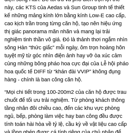
này, các KTS của Aedas và Sun Group tinh tế thiết
kế những mảng kính lớn bằng kính Low-E cao cấp,
cao kịch trần trong từng căn hộ, tạo nên hiệu ứng
thị giác panorama mãn nhãn và mang lại trải
nghiệm tinh thần vô giá. Đó là thảnh thơi ngắm nhìn
sông Hàn “thức giấc” mỗi ngày, ôm trọn hoàng hôn
tuyệt mỹ từ góc nhìn điện ảnh hay vỡ òa xúc cảm
cùng những bông pháo hoa cực đại của Lễ hội pháo
hoa quốc tế DIFF từ “khán đài VVIP” không đụng
hàng - chính là ban công căn hộ.
“Mọi chi tiết trong 100-200m2 của căn hộ được trau
chuốt để tối ưu trải nghiệm. Từ phòng khách thông
tầng nhân đôi chiều cao, đến các khu vực phòng
ngủ, bếp, phòng làm việc hay ban công đều được
tính toán hài hòa về tỷ lệ, cầu kỳ về vật liệu cao cấp
và lồng ghép được cá tính riêng của chủ nhân để