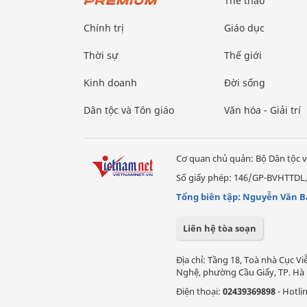
Thể thao
Chính trị
Giáo dục
Thời sự
Thế giới
Kinh doanh
Đời sống
Dân tộc và Tôn giáo
Văn hóa - Giải trí
Cơ quan chủ quản: Bộ Dân tộc v
Số giấy phép: 146/GP-BVHTTDL,
Tổng biên tập: Nguyễn Văn B
Liên hệ tòa soạn
Địa chỉ: Tầng 18, Toà nhà Cục 
Nghệ, phường Cầu Giấy, TP. Hà 
Điện thoại:
02439369898
- Hotli