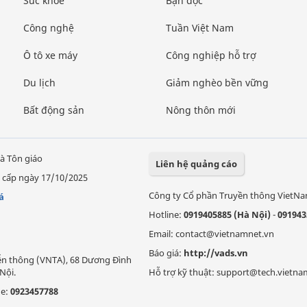
Sức khỏe
Bạn đọc
Công nghệ
Tuần Việt Nam
Ô tô xe máy
Công nghiệp hỗ trợ
Du lịch
Giảm nghèo bền vững
Bất động sản
Nông thôn mới
à Tôn giáo
Liên hệ quảng cáo
 cấp ngày 17/10/2025
Công ty Cổ phần Truyền thông VietN
á
Hotline:
0919405885 (Hà Nội)
-
091943
Email: contact@vietnamnet.vn
Báo giá:
http://vads.vn
Viễn thông (VNTA), 68 Dương Đình
Nội.
Hỗ trợ kỹ thuật: support@tech.vietna
ne:
0923457788