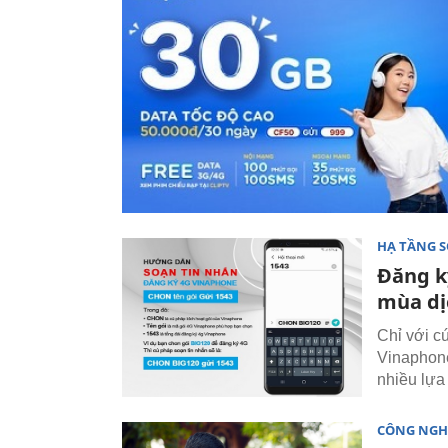
HẠ TẦNG 
Đăng ký
mùa dị
Chỉ với c
Vinaphone
nhiều lựa
CÔNG NGH