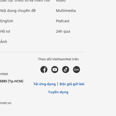
Dân tộc thiểu số và miền núi
Video
Nội dung chuyên đề
Multimedia
English
Podcast
Hồ sơ
24h qua
Ảnh
Theo dõi VietNamNet trên
amNet
5885 (Tp.HCM)
Tải ứng dụng
Độc giả gửi bài
Tuyển dụng
mnet.vn