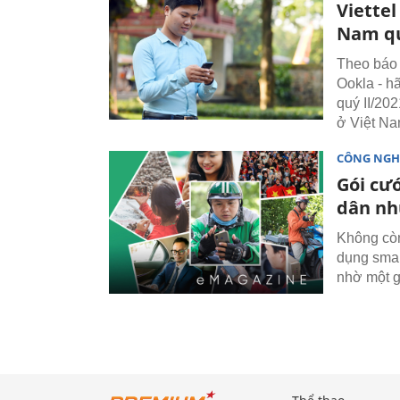
Viettel
Nam qu
Theo báo 
Ookla - h
quý II/202
ở Việt Na
CÔNG NGH
Gói cướ
dân nh
Không còn
dụng smar
nhờ một g