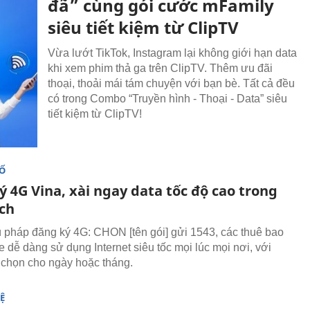
đã” cùng gói cước mFamily
siêu tiết kiệm từ ClipTV
Vừa lướt TikTok, Instagram lại không giới hạn data
khi xem phim thả ga trên ClipTV. Thêm ưu đãi
thoại, thoải mái tám chuyện với bạn bè. Tất cả đều
có trong Combo “Truyền hình - Thoại - Data” siêu
tiết kiệm từ ClipTV!
SỐ
 4G Vina, xài ngay data tốc độ cao trong
ch
ú pháp đăng ký 4G: CHON [tên gói] gửi 1543, các thuê bao
 dễ dàng sử dụng Internet siêu tốc mọi lúc mọi nơi, với
 chọn cho ngày hoặc tháng.
Ệ