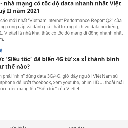
 - nhà mạng có tốc độ data nhanh nhất Việt
ý II năm 2021
cáo mới nhất “Vietnam Internet Performance Report Q2” của
ãng cung cấp và đánh giá chất lượng dịch vụ data nổi tiếng,
1, Viettel là nhà khai thác có tốc độ mạng di động nhanh nhất
m.
Ệ
c ‘Siêu tốc’ đã biến 4G từ xa xỉ thành bình
ư thế nào?
 phải “nhịn” dùng data 3G/4G, giờ đây người Việt Nam sử
tphone để lướt facebook, xem youtube, phim HD… thoải mái
ói cước mang tên “Siêu tốc” của Viettel.