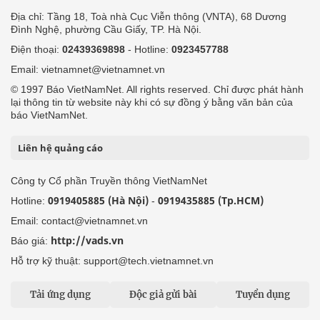
Địa chỉ: Tầng 18, Toà nhà Cục Viễn thông (VNTA), 68 Dương
Đình Nghệ, phường Cầu Giấy, TP. Hà Nội.
Điện thoại:
02439369898
- Hotline:
0923457788
Email: vietnamnet@vietnamnet.vn
© 1997 Báo VietNamNet. All rights reserved. Chỉ được phát hành
lại thông tin từ website này khi có sự đồng ý bằng văn bản của
báo VietNamNet.
Liên hệ quảng cáo
Công ty Cổ phần Truyền thông VietNamNet
0919405885 (Hà Nội)
0919435885 (Tp.HCM)
Hotline:
-
Email: contact@vietnamnet.vn
http://vads.vn
Báo giá:
Hỗ trợ kỹ thuật: support@tech.vietnamnet.vn
Tải ứng dụng
Độc giả gửi bài
Tuyển dụng