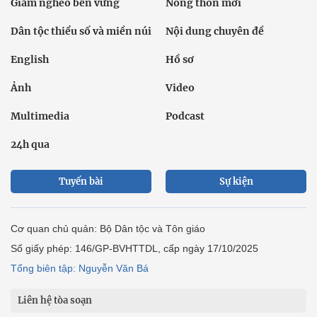
Giảm nghèo bền vững
Nông thôn mới
Dân tộc thiểu số và miền núi
Nội dung chuyên đề
English
Hồ sơ
Ảnh
Video
Multimedia
Podcast
24h qua
Tuyến bài
Sự kiện
Cơ quan chủ quản: Bộ Dân tộc và Tôn giáo
Số giấy phép: 146/GP-BVHTTDL, cấp ngày 17/10/2025
Tổng biên tập: Nguyễn Văn Bá
Liên hệ tòa soạn