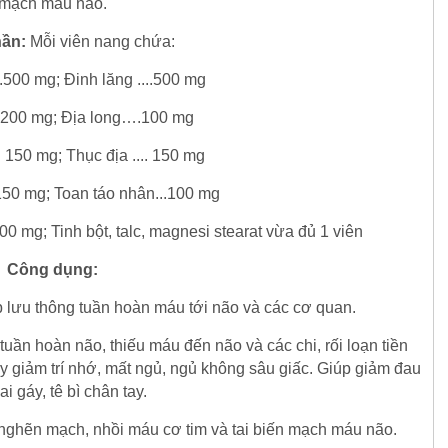
mạch máu não.
ần:
Mỗi viên nang chứa:
..500 mg; Đinh lăng ....500 mg
.. 200 mg; Địa long….100 mg
. 150 mg; Thục địa .... 150 mg
150 mg; Toan táo nhân...100 mg
100 mg; Tinh bột, talc, magnesi stearat vừa đủ 1 viên
Công dụng:
iúp lưu thông tuần hoàn máu tới não và các cơ quan.
 tuần hoàn não, thiếu máu đến não và các chi, rối loạn tiền
y giảm trí nhớ, mất ngủ, ngủ không sâu giấc. Giúp giảm đau
ai gáy, tê bì chân tay.
nghẽn mạch, nhồi máu cơ tim và tai biến mạch máu não.