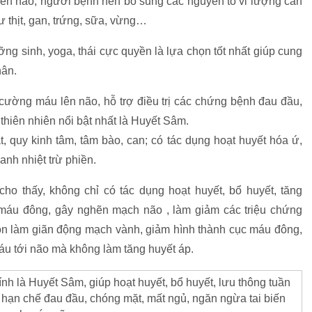
 lên não, người bệnh nên bổ sung các nguyên tố vi lượng cần
hư thịt, gan, trứng, sữa, vừng…
g sinh, yoga, thái cực quyền là lựa chọn tốt nhất giúp cung
hân.
cường máu lên não, hỗ trợ điều trị các chứng bệnh đau đầu,
thiên nhiên nổi bật nhất là Huyết Sâm.
, quy kinh tâm, tâm bào, can; có tác dụng hoạt huyết hóa ứ,
anh nhiệt trừ phiền.
ho thấy, không chỉ có tác dụng hoạt huyết, bổ huyết, tăng
máu đông, gây nghẽn mạch não , làm giảm các triệu chứng
n làm giãn động mạch vành, giảm hình thành cục máu đông,
máu tới não mà không làm tăng huyết áp.
 là Huyết Sâm, giúp hoạt huyết, bổ huyết, lưu thông tuần
nh, hạn chế đau đầu, chóng mặt, mất ngủ, ngăn ngừa tai biến