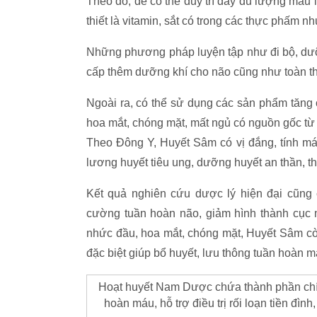
Theo đó, để có thể duy trì đầy đủ lượng máu
thiết là vitamin, sắt có trong các thực phấm n
Những phương pháp luyện tập như đi bộ, dưỡn
cấp thêm dưỡng khí cho não cũng như toàn t
Ngoài ra, có thể sử dụng các sản phẩm tăng 
hoa mắt, chóng mặt, mất ngủ có nguồn gốc từ 
Theo Đông Y, Huyết Sâm có vị đắng, tính mát
lương huyết tiêu ung, dưỡng huyết an thần, th
Kết quả nghiên cứu dược lý hiện đại cũng c
cường tuần hoàn não, giảm hình thành cục 
nhức đầu, hoa mắt, chóng mặt, Huyết Sâm cò
đặc biệt giúp bổ huyết, lưu thông tuần hoàn 
Hoạt huyết Nam Dược chứa thành phần chính
hoàn máu, hỗ trợ điều trị rối loạn tiền đì