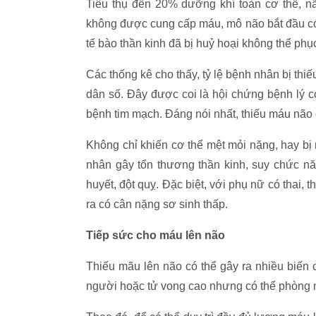
Tiêu thụ đến 20% dưỡng khí toàn cơ thể, não
không được cung cấp máu, mô não bắt đầu có 
tế bào thần kinh đã bị huỷ hoại không thể phụ
Các thống kê cho thấy, tỷ lệ bệnh nhân bị thi
dân số. Đây được coi là hội chứng bệnh lý có
bệnh tim mạch. Đáng nói nhất, thiếu máu não 
Không chỉ khiến cơ thể mệt mỏi nặng, hay bị 
nhân gây tổn thương thần kinh, suy chức năn
huyết, đột quỵ. Đặc biệt, với phụ nữ có thai, t
ra có cân nặng sơ sinh thấp.
Tiếp sức cho máu lên não
Thiếu mãu lên não có thể gây ra nhiều biế
người hoặc tử vong cao nhưng có thể phòng n