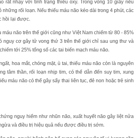
 rất nhạy với tình trạng thiếu oxy. Trong vòng 10 giây nếu
những rối loạn. Nếu thiếu máu não kéo dài trong 4 phút, các
c hồi lại được.
ếu máu não trên thế giới cũng như Việt Nam chiếm từ 80 - 85%
 nguy cơ gây tử vong thứ 3 trên thế giới chỉ sau ung thư và
chiếm tới 25% tổng số các tai biến mạch máu não.
ngất, hoa mắt, chóng mặt, ù tai, thiếu máu não còn là nguyên
g tâm thần, rối loạn nhịp tim, có thể dẫn đến suy tim, xung
hiếu máu não có thể gây sẩy thai liên tục, đẻ non hoặc trẻ sinh
n chứng nguy hiểm như nhũn não, xuất huyết não gây liệt nửa
gừa và điều trị hiệu quả nếu được điều trị sớm.