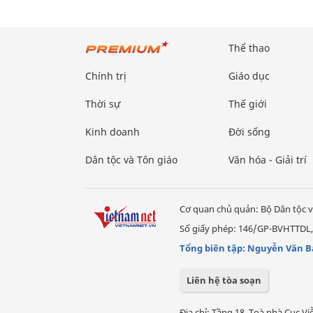
Thể thao
Chính trị
Giáo dục
Thời sự
Thế giới
Kinh doanh
Đời sống
Dân tộc và Tôn giáo
Văn hóa - Giải trí
Cơ quan chủ quản: Bộ Dân tộc v
Số giấy phép: 146/GP-BVHTTDL,
Tổng biên tập: Nguyễn Văn B
Liên hệ tòa soạn
Địa chỉ: Tầng 18, Toà nhà Cục 