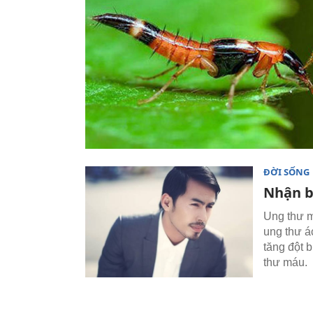
ĐỜI SỐNG
Nhận b
Ung thư m
ung thư á
tăng đột 
thư máu.