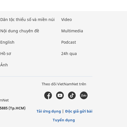
Dân tộc thiểu số và miền núi
Video
Nội dung chuyên đề
Multimedia
English
Podcast
Hồ sơ
24h qua
Ảnh
Theo dõi VietNamNet trên
amNet
5885 (Tp.HCM)
Tải ứng dụng
Độc giả gửi bài
Tuyển dụng