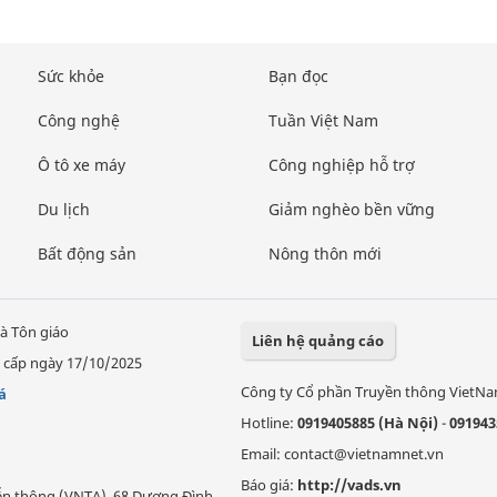
Sức khỏe
Bạn đọc
Công nghệ
Tuần Việt Nam
Ô tô xe máy
Công nghiệp hỗ trợ
Du lịch
Giảm nghèo bền vững
Bất động sản
Nông thôn mới
à Tôn giáo
Liên hệ quảng cáo
 cấp ngày 17/10/2025
Công ty Cổ phần Truyền thông VietN
á
Hotline:
0919405885 (Hà Nội)
-
091943
Email: contact@vietnamnet.vn
Báo giá:
http://vads.vn
Viễn thông (VNTA), 68 Dương Đình