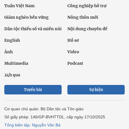
Tuần Việt Nam
Công nghiệp hỗ trợ
Giảm nghèo bền vững
Nông thôn mới
Dân tộc thiểu số và miền núi
Nội dung chuyên đề
English
Hồ sơ
Ảnh
Video
Multimedia
Podcast
24h qua
Tuyến bài
Sự kiện
Cơ quan chủ quản: Bộ Dân tộc và Tôn giáo
Số giấy phép: 146/GP-BVHTTDL, cấp ngày 17/10/2025
Tổng biên tập: Nguyễn Văn Bá