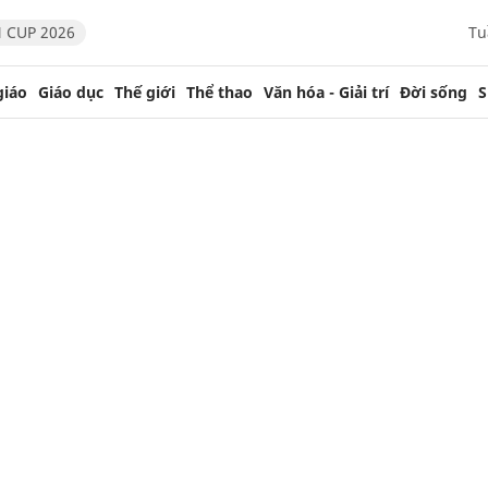
 CUP 2026
Tu
giáo
Giáo dục
Thế giới
Thể thao
Văn hóa - Giải trí
Đời sống
S