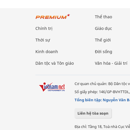
Thể thao
Chính trị
Giáo dục
Thời sự
Thế giới
Kinh doanh
Đời sống
Dân tộc và Tôn giáo
Văn hóa - Giải trí
Cơ quan chủ quản: Bộ Dân tộc v
Số giấy phép: 146/GP-BVHTTDL,
Tổng biên tập: Nguyễn Văn B
Liên hệ tòa soạn
Địa chỉ: Tầng 18, Toà nhà Cục 