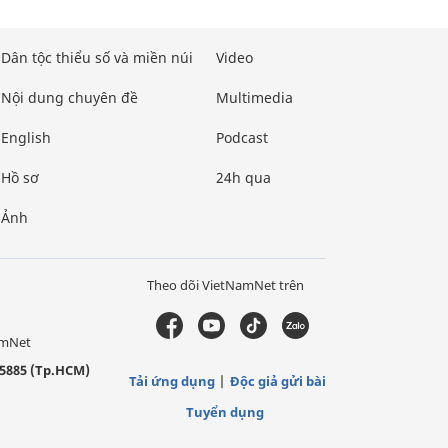
Dân tộc thiểu số và miền núi
Video
Nội dung chuyên đề
Multimedia
English
Podcast
Hồ sơ
24h qua
Ảnh
Theo dõi VietNamNet trên
amNet
5885 (Tp.HCM)
Tải ứng dụng
Độc giả gửi bài
Tuyển dụng