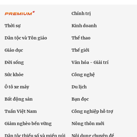
Chính trị
Thời sự
Kinh doanh
Dân tộc và Tôn giáo
Thể thao
Giáo dục
Thế giới
Đời sống
Văn hóa - Giải trí
Sức khỏe
Công nghệ
Ô tô xe máy
Du lịch
Bất động sản
Bạn đọc
Tuần Việt Nam
Công nghiệp hỗ trợ
Giảm nghèo bền vững
Nông thôn mới
Dân tộc thiểu số và miền núi
Nội dung chuyên đề