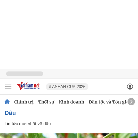
# ASEAN CUP 2026
Chính trị
Thời sự
Kinh doanh
Dân tộc và Tôn giáo
dâu
Tin tức mới nhất về
dâu