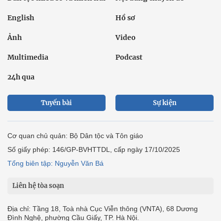
English
Hồ sơ
Ảnh
Video
Multimedia
Podcast
24h qua
Tuyến bài
Sự kiện
Cơ quan chủ quản: Bộ Dân tộc và Tôn giáo
Số giấy phép: 146/GP-BVHTTDL, cấp ngày 17/10/2025
Tổng biên tập: Nguyễn Văn Bá
Liên hệ tòa soạn
Địa chỉ: Tầng 18, Toà nhà Cục Viễn thông (VNTA), 68 Dương
Đình Nghệ, phường Cầu Giấy, TP. Hà Nội.