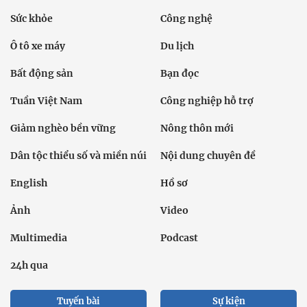
Sức khỏe
Công nghệ
Ô tô xe máy
Du lịch
Bất động sản
Bạn đọc
Tuần Việt Nam
Công nghiệp hỗ trợ
Giảm nghèo bền vững
Nông thôn mới
Dân tộc thiểu số và miền núi
Nội dung chuyên đề
English
Hồ sơ
Ảnh
Video
Multimedia
Podcast
24h qua
Tuyến bài
Sự kiện