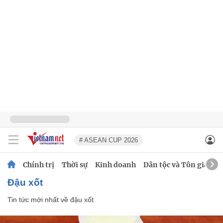
# ASEAN CUP 2026
Chính trị
Thời sự
Kinh doanh
Dân tộc và Tôn giáo
đậu xốt
Tin tức mới nhất về
đậu xốt