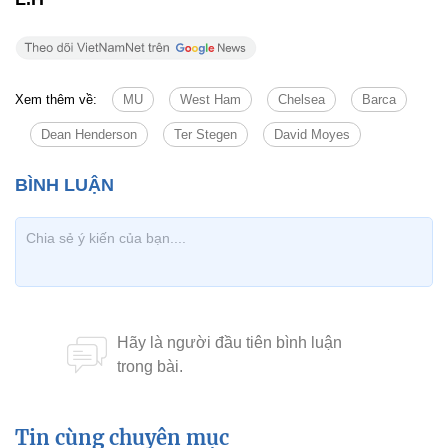
Xem thêm về:
MU
West Ham
Chelsea
Barca
Dean Henderson
Ter Stegen
David Moyes
Tin cùng chuyên mục