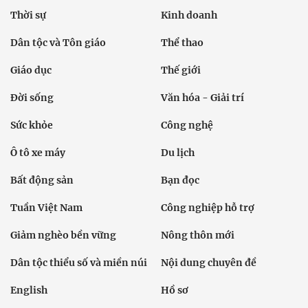
Thời sự
Kinh doanh
Dân tộc và Tôn giáo
Thể thao
Giáo dục
Thế giới
Đời sống
Văn hóa - Giải trí
Sức khỏe
Công nghệ
Ô tô xe máy
Du lịch
Bất động sản
Bạn đọc
Tuần Việt Nam
Công nghiệp hỗ trợ
Giảm nghèo bền vững
Nông thôn mới
Dân tộc thiểu số và miền núi
Nội dung chuyên đề
English
Hồ sơ