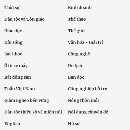
Thời sự
Kinh doanh
Dân tộc và Tôn giáo
Thể thao
Giáo dục
Thế giới
Đời sống
Văn hóa - Giải trí
Sức khỏe
Công nghệ
Ô tô xe máy
Du lịch
Bất động sản
Bạn đọc
Tuần Việt Nam
Công nghiệp hỗ trợ
Giảm nghèo bền vững
Nông thôn mới
Dân tộc thiểu số và miền núi
Nội dung chuyên đề
English
Hồ sơ