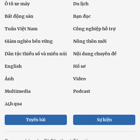
Ô tô xe máy
Du lịch
Bất động sản
Bạn đọc
Tuần Việt Nam
Công nghiệp hỗ trợ
Giảm nghèo bền vững
Nông thôn mới
Dân tộc thiểu số và miền núi
Nội dung chuyên đề
English
Hồ sơ
Ảnh
Video
Multimedia
Podcast
24h qua
Tuyến bài
Sự kiện