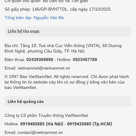
Cơ quan chủ quản: Bộ Dân tộc và Tôn giáo
Số giấy phép: 146/GP-BVHTTDL, cấp ngày 17/10/2025
Tổng biên tập: Nguyễn Văn Bá
Liên hệ tòa soạn
Địa chỉ: Tầng 18, Toà nhà Cục Viễn thông (VNTA), 68 Dương
Đình Nghệ, phường Cầu Giấy, TP. Hà Nội.
Điện thoại:
02439369898
- Hotline:
0923457788
Email: vietnamnet@vietnamnet.vn
© 1997 Báo VietNamNet. All rights reserved. Chỉ được phát hành
lại thông tin từ website này khi có sự đồng ý bằng văn bản của
báo VietNamNet.
Liên hệ quảng cáo
Công ty Cổ phần Truyền thông VietNamNet
0919405885 (Hà Nội)
0919435885 (Tp.HCM)
Hotline:
-
Email: contact@vietnamnet.vn