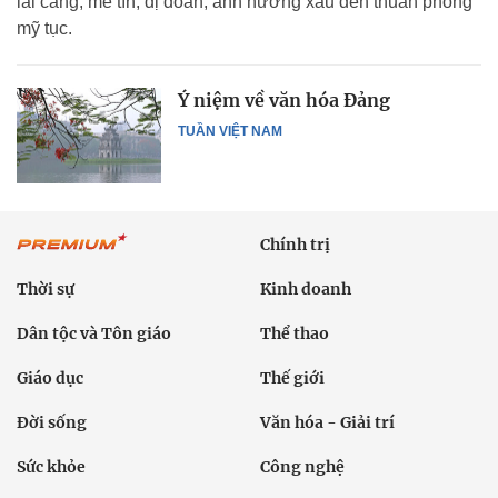
lai căng, mê tín, dị đoan, ảnh hưởng xấu đến thuần phong
mỹ tục.
Ý niệm về văn hóa Đảng
TUẦN VIỆT NAM
Chính trị
Thời sự
Kinh doanh
Dân tộc và Tôn giáo
Thể thao
Giáo dục
Thế giới
Đời sống
Văn hóa - Giải trí
Sức khỏe
Công nghệ