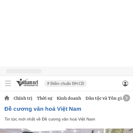
# Điểm chuẩn ĐH-CĐ
Chính trị
Thời sự
Kinh doanh
Dân tộc và Tôn giáo
Đề cương văn hoá Việt Nam
Tin tức mới nhất về
Đề cương văn hoá Việt Nam