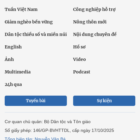
Tuần Việt Nam
Công nghiệp hỗ trợ
Giảm nghèo bền vững
Nông thôn mới
Dân tộc thiểu số và miền núi
Nội dung chuyên đề
English
Hồ sơ
Ảnh
Video
Multimedia
Podcast
24h qua
Tuyến bài
Sự kiện
Cơ quan chủ quản: Bộ Dân tộc và Tôn giáo
Số giấy phép: 146/GP-BVHTTDL, cấp ngày 17/10/2025
Tổng biên tập: Nguyễn Văn Bá