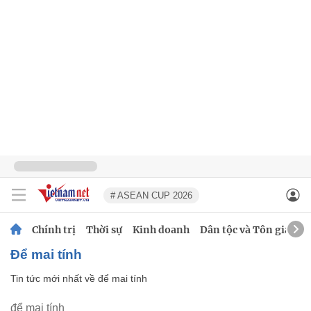
# ASEAN CUP 2026
Chính trị
Thời sự
Kinh doanh
Dân tộc và Tôn giáo
để mai tính
Tin tức mới nhất về
để mai tính
để mai tính