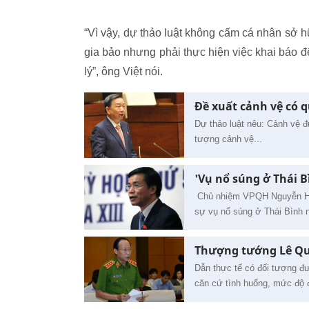
“Vì vậy, dự thảo luật không cấm cá nhân sở hữu
gia bảo nhưng phải thực hiện việc khai báo để 
lý”, ông Việt nói.
Đề xuất cảnh vệ có q
Dự thảo luật nêu: Cảnh vệ đư
tượng cảnh vệ...
'Vụ nổ súng ở Thái B
Chủ nhiệm VPQH Nguyễn Hạnh
sự vụ nổ súng ở Thái Bình nh
Thượng tướng Lê Qu
Dẫn thực tế có đối tượng đư
căn cứ tình huống, mức độ đ