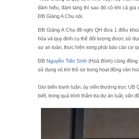
đám hiếu, đám tang thì sau đó có khi cả gia
ĐB Giàng A Chu nói.
ĐB Giàng A Chu đề nghị QH đưa 1 điều khoản 
hóa và quy định cụ thể đối tượng được sử dụn
sự an toàn, thực hiện xong phải báo cáo cơ 
ĐB
Nguyễn Tiến Sinh
(Hoà Bình) cũng đồng t
sử dụng vũ khí thô sơ trong hoạt động văn ho
Giơ biển tranh luận, ủ
y viên thường trực UB 
biết, trong quá trình thẩm tra dự án luật, vấn đ