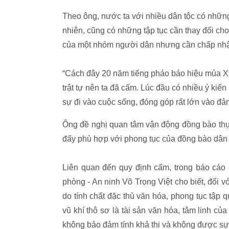
Theo ông, nước ta với nhiều dân tộc có những 
nhiên, cũng có những tập tục cần thay đổi ch
của một nhóm người dân nhưng cần chấp nhận 
“Cách đây 20 năm tiếng pháo báo hiệu mùa Xu
trật tự nên ta đã cấm. Lúc đầu có nhiều ý kiế
sự đi vào cuộc sống, đóng góp rất lớn vào đả
Ông đề nghị quan tâm vận động đồng bào thực
đấy phù hợp với phong tục của đồng bào dân 
Liên quan đến quy định cấm, trong báo cáo g
phòng - An ninh Võ Trọng Việt cho biết, đối với
do tính chất đặc thù văn hóa, phong tục tập 
vũ khí thô sơ là tài sản văn hóa, tâm linh củ
không bảo đảm tính khả thi và không được sự