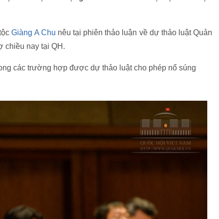
 tộc
Giàng A Chu
nêu tại phiên thảo luận về dự thảo luật Quản
rợ chiều nay tại QH.
rong các trường hợp được dự thảo luật cho phép nổ súng