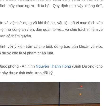
 đình mấy chục người đi tù hết. Quy định như vậy không ổn",
về việc sử dụng vũ khí thô sơ, vật liệu nổ vì mục đích văn
g như công an viên, dân quân tự vệ... và chịu trách nhiệm về
quan có thẩm quyền.
ình với ý kiến trên và cho biết, đồng bào băn khoăn về việc
á được cho là vi phạm pháp luật.
Quốc phòng - An ninh
Nguyễn Thanh Hồng
(Bình Dương) cho
ề này được tính toán, trao đổi kỹ.