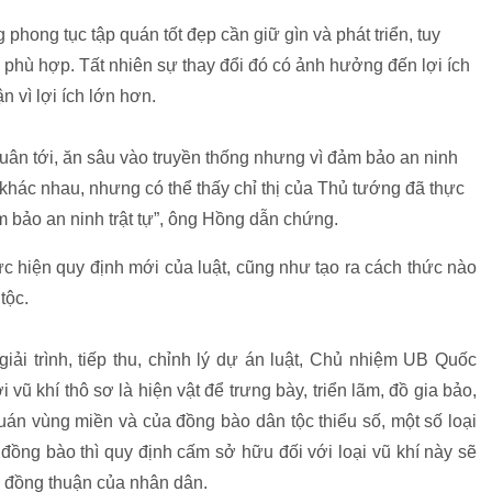
phong tục tập quán tốt đẹp cần giữ gìn và phát triển, tuy
o phù hợp. Tất nhiên sự thay đổi đó có ảnh hưởng đến lợi ích
vì lợi ích lớn hơn.
ân tới, ăn sâu vào truyền thống nhưng vì đảm bảo an ninh
n khác nhau, nhưng có thể thấy chỉ thị của Thủ tướng đã thực
m bảo an ninh trật tự”, ông Hồng dẫn chứng.
 hiện quy định mới của luật, cũng như tạo ra cách thức nào
tộc.
iải trình, tiếp thu, chỉnh lý dự án luật, Chủ nhiệm UB Quốc
 vũ khí thô sơ là hiện vật để trưng bày, triển lãm, đồ gia bảo,
quán vùng miền và của đồng bào dân tộc thiểu số, một số loại
a đồng bào thì quy định cấm sở hữu đối với loại vũ khí này sẽ
 đồng thuận của nhân dân.