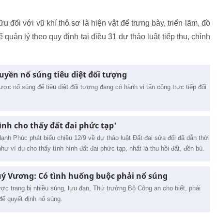
 đối với vũ khí thô sơ là hiện vật để trưng bày, triển lãm, đồ
quản lý theo quy định tại điều 31 dự thảo luật tiếp thu, chỉnh
uyền nổ súng tiêu diệt đối tượng
ợc nổ súng để tiêu diệt đối tượng đang có hành vi tấn công trực tiếp đối
ình cho thấy đất đai phức tạp'
 Phúc phát biểu chiều 12/9 về dự thảo luật Đất đai sửa đổi đã dẫn thời
ư ví dụ cho thấy tình hình đất đai phức tạp, nhất là thu hồi đất, đền bù.
ý Vương: Có tình huống buộc phải nổ súng
ợc trang bị nhiều súng, lựu đạn, Thứ trưởng Bộ Công an cho biết, phải
ể quyết định nổ súng.