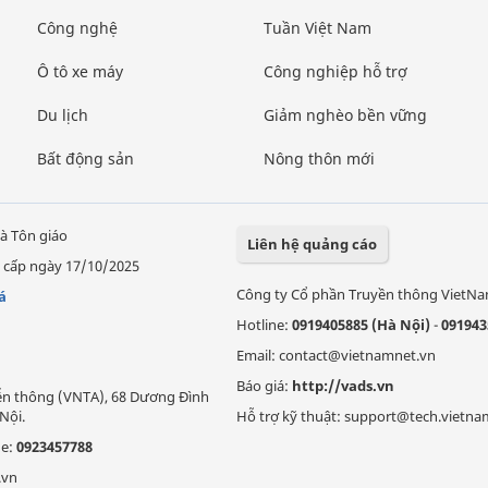
Công nghệ
Tuần Việt Nam
Ô tô xe máy
Công nghiệp hỗ trợ
Du lịch
Giảm nghèo bền vững
Bất động sản
Nông thôn mới
à Tôn giáo
Liên hệ quảng cáo
 cấp ngày 17/10/2025
Công ty Cổ phần Truyền thông VietN
á
Hotline:
0919405885 (Hà Nội)
-
091943
Email: contact@vietnamnet.vn
Báo giá:
http://vads.vn
Viễn thông (VNTA), 68 Dương Đình
Nội.
Hỗ trợ kỹ thuật: support@tech.vietna
ne:
0923457788
.vn