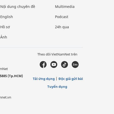
Nội dung chuyên đề
Multimedia
English
Podcast
Hồ sơ
24h qua
Ảnh
Theo dõi VietNamNet trên
amNet
5885 (Tp.HCM)
Tải ứng dụng
Độc giả gửi bài
Tuyển dụng
mnet.vn