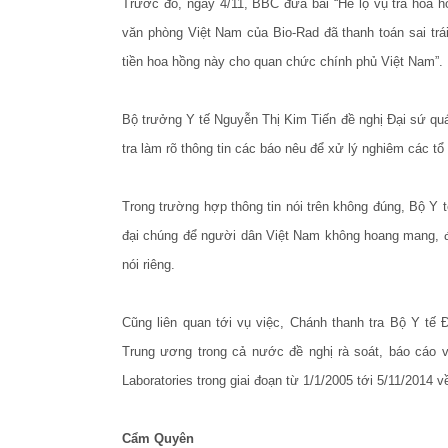
Trước đó, ngày 4/11, BBC đưa bài “Hé lộ vụ trả hoa h
văn phòng Việt Nam của Bio-Rad đã thanh toán sai trái
tiền hoa hồng này cho quan chức chính phủ Việt Nam”.
Bộ trưởng Y tế Nguyễn Thị Kim Tiến đề nghị Đại sứ quá
tra làm rõ thông tin các báo nêu để xử lý nghiêm các t
Trong trường hợp thông tin nói trên không đúng, Bộ Y t
đại chúng để người dân Việt Nam không hoang mang, đ
nói riêng.
Cũng liên quan tới vụ việc, Chánh thanh tra Bộ Y tế
Trung ương trong cả nước đề nghị rà soát, báo cáo v
Laboratories trong giai đoạn từ 1/1/2005 tới 5/11/2014 
Cẩm Quyên