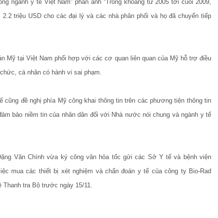
ồng ngành y tế Việt Nam” phản ánh “Trong khoảng từ 2005 tới cuối 2009,
 2.2 triệu USD cho các đại l‎ý và các nhà phân phối và họ đã chuyển tiếp
n Mỹ tại Việt Nam phối hợp với các cơ quan liên quan của Mỹ hỗ trợ điều
ổ chức, cá nhân có hành vi sai phạm.
ế cũng đề nghị phía Mỹ công khai thông tin trên các phương tiện thông tin
ảm bảo niềm tin của nhân dân đối với Nhà nước nói chung và ngành y tế
 Đặng Văn Chính vừa ký công văn hỏa tốc gửi các Sở Y tế và bệnh viện
iệc mua các thiết bị xét nghiệm và chẩn đoán y tế của công ty Bio-Rad
về Thanh tra Bộ trước ngày 15/11.