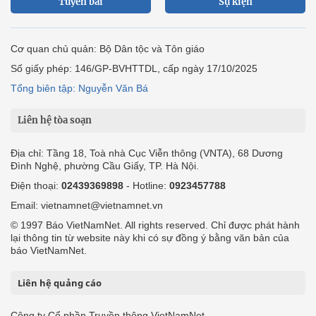
Tuyến bài
Sự kiện
Cơ quan chủ quản: Bộ Dân tộc và Tôn giáo
Số giấy phép: 146/GP-BVHTTDL, cấp ngày 17/10/2025
Tổng biên tập: Nguyễn Văn Bá
Liên hệ tòa soạn
Địa chỉ: Tầng 18, Toà nhà Cục Viễn thông (VNTA), 68 Dương
Đình Nghệ, phường Cầu Giấy, TP. Hà Nội.
Điện thoại:
02439369898
- Hotline:
0923457788
Email: vietnamnet@vietnamnet.vn
© 1997 Báo VietNamNet. All rights reserved. Chỉ được phát hành
lại thông tin từ website này khi có sự đồng ý bằng văn bản của
báo VietNamNet.
Liên hệ quảng cáo
Công ty Cổ phần Truyền thông VietNamNet