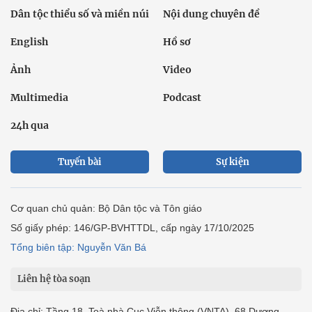
Dân tộc thiểu số và miền núi
Nội dung chuyên đề
English
Hồ sơ
Ảnh
Video
Multimedia
Podcast
24h qua
Tuyến bài
Sự kiện
Cơ quan chủ quản: Bộ Dân tộc và Tôn giáo
Số giấy phép: 146/GP-BVHTTDL, cấp ngày 17/10/2025
Tổng biên tập: Nguyễn Văn Bá
Liên hệ tòa soạn
Địa chỉ: Tầng 18, Toà nhà Cục Viễn thông (VNTA), 68 Dương