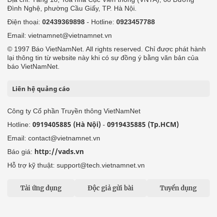
Đình Nghệ, phường Cầu Giấy, TP. Hà Nội.
Điện thoại:
02439369898
- Hotline:
0923457788
Email: vietnamnet@vietnamnet.vn
© 1997 Báo VietNamNet. All rights reserved. Chỉ được phát hành
lại thông tin từ website này khi có sự đồng ý bằng văn bản của
báo VietNamNet.
Liên hệ quảng cáo
Công ty Cổ phần Truyền thông VietNamNet
0919405885 (Hà Nội)
0919435885 (Tp.HCM)
Hotline:
-
Email: contact@vietnamnet.vn
http://vads.vn
Báo giá:
Hỗ trợ kỹ thuật: support@tech.vietnamnet.vn
Tải ứng dụng
Độc giả gửi bài
Tuyển dụng