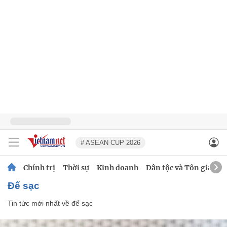
# ASEAN CUP 2026
Chính trị
Thời sự
Kinh doanh
Dân tộc và Tôn giáo
đế sạc
Tin tức mới nhất về
đế sạc