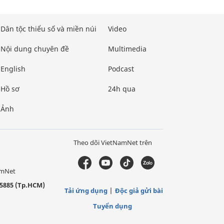
Dân tộc thiểu số và miền núi
Video
Nội dung chuyên đề
Multimedia
English
Podcast
Hồ sơ
24h qua
Ảnh
Theo dõi VietNamNet trên
amNet
5885 (Tp.HCM)
Tải ứng dụng
Độc giả gửi bài
Tuyển dụng