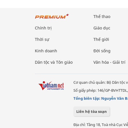
Thể thao
Chính trị
Giáo dục
Thời sự
Thế giới
Kinh doanh
Đời sống
Dân tộc và Tôn giáo
Văn hóa - Giải trí
Cơ quan chủ quản: Bộ Dân tộc v
Số giấy phép: 146/GP-BVHTTDL,
Tổng biên tập: Nguyễn Văn B
Liên hệ tòa soạn
Địa chỉ: Tầng 18, Toà nhà Cục 