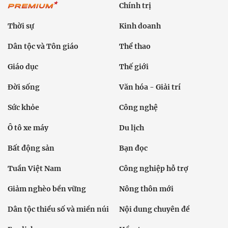
Chính trị
Thời sự
Kinh doanh
Dân tộc và Tôn giáo
Thể thao
Giáo dục
Thế giới
Đời sống
Văn hóa - Giải trí
Sức khỏe
Công nghệ
Ô tô xe máy
Du lịch
Bất động sản
Bạn đọc
Tuần Việt Nam
Công nghiệp hỗ trợ
Giảm nghèo bền vững
Nông thôn mới
Dân tộc thiểu số và miền núi
Nội dung chuyên đề