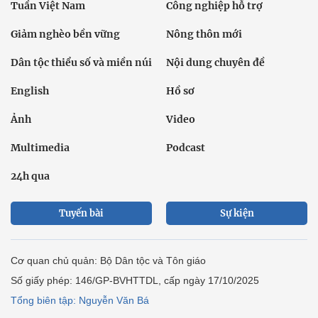
Tuần Việt Nam
Công nghiệp hỗ trợ
Giảm nghèo bền vững
Nông thôn mới
Dân tộc thiểu số và miền núi
Nội dung chuyên đề
English
Hồ sơ
Ảnh
Video
Multimedia
Podcast
24h qua
Tuyến bài
Sự kiện
Cơ quan chủ quản: Bộ Dân tộc và Tôn giáo
Số giấy phép: 146/GP-BVHTTDL, cấp ngày 17/10/2025
Tổng biên tập: Nguyễn Văn Bá