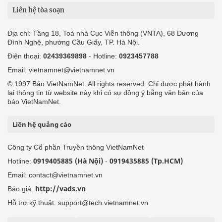
Liên hệ tòa soạn
Địa chỉ: Tầng 18, Toà nhà Cục Viễn thông (VNTA), 68 Dương
Đình Nghệ, phường Cầu Giấy, TP. Hà Nội.
Điện thoại:
02439369898
- Hotline:
0923457788
Email: vietnamnet@vietnamnet.vn
© 1997 Báo VietNamNet. All rights reserved. Chỉ được phát hành
lại thông tin từ website này khi có sự đồng ý bằng văn bản của
báo VietNamNet.
Liên hệ quảng cáo
Công ty Cổ phần Truyền thông VietNamNet
0919405885 (Hà Nội)
0919435885 (Tp.HCM)
Hotline:
-
Email: contact@vietnamnet.vn
http://vads.vn
Báo giá:
Hỗ trợ kỹ thuật: support@tech.vietnamnet.vn