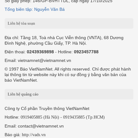
Số giấy phép: 146/GP-BVHTTDL, cấp ngày 17/10/2025
Tổng biên tập: Nguyễn Văn Bá
Liên hệ tòa soạn
Địa chỉ: Tầng 18, Toà nhà Cục Viễn thông (VNTA), 68 Dương
Đình Nghệ, phường Cầu Giấy, TP. Hà Nội.
Điện thoại:
02439369898
- Hotline:
0923457788
Email: vietnamnet@vietnamnet.vn
© 1997 Báo VietNamNet. All rights reserved. Chỉ được phát hành
lại thông tin từ website này khi có sự đồng ý bằng văn bản của
báo VietNamNet.
Liên hệ quảng cáo
Công ty Cổ phần Truyền thông VietNamNet
Hotline:
-
0919405885 (Hà Nội)
0919435885 (Tp.HCM)
Email: contact@vietnamnet.vn
Báo giá:
http://vads.vn