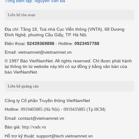
Tổng biên tập: Nguyễn Văn Bá
Liên hệ tòa soạn
Địa chỉ: Tầng 18, Toà nhà Cục Viễn thông (VNTA), 68 Dương
Đình Nghệ, phường Cầu Giấy, TP. Hà Nội.
Điện thoại:
02439369898
- Hotline:
0923457788
Email: vietnamnet@vietnamnet.vn
© 1997 Báo VietNamNet. All rights reserved. Chỉ được phát hành
lại thông tin từ website này khi có sự đồng ý bằng văn bản của
báo VietNamNet.
Liên hệ quảng cáo
Công ty Cổ phần Truyền thông VietNamNet
Hotline:
-
0919405885 (Hà Nội)
0919435885 (Tp.HCM)
Email: contact@vietnamnet.vn
Báo giá:
http://vads.vn
Hỗ trợ kỹ thuật: support@tech.vietnamnet.vn