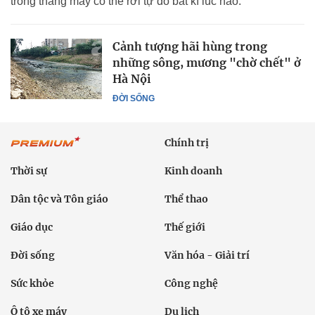
trong thang máy có thể rơi tự do bất kì lúc nào.
Cảnh tượng hãi hùng trong
những sông, mương "chờ chết" ở
Hà Nội
ĐỜI SỐNG
Chính trị
Thời sự
Kinh doanh
Dân tộc và Tôn giáo
Thể thao
Giáo dục
Thế giới
Đời sống
Văn hóa - Giải trí
Sức khỏe
Công nghệ
Ô tô xe máy
Du lịch