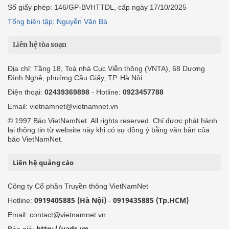
Số giấy phép: 146/GP-BVHTTDL, cấp ngày 17/10/2025
Tổng biên tập: Nguyễn Văn Bá
Liên hệ tòa soạn
Địa chỉ: Tầng 18, Toà nhà Cục Viễn thông (VNTA), 68 Dương
Đình Nghệ, phường Cầu Giấy, TP. Hà Nội.
Điện thoại:
02439369898
- Hotline:
0923457788
Email: vietnamnet@vietnamnet.vn
© 1997 Báo VietNamNet. All rights reserved. Chỉ được phát hành
lại thông tin từ website này khi có sự đồng ý bằng văn bản của
báo VietNamNet.
Liên hệ quảng cáo
Công ty Cổ phần Truyền thông VietNamNet
0919405885 (Hà Nội)
0919435885 (Tp.HCM)
Hotline:
-
Email: contact@vietnamnet.vn
http://vads.vn
Báo giá: