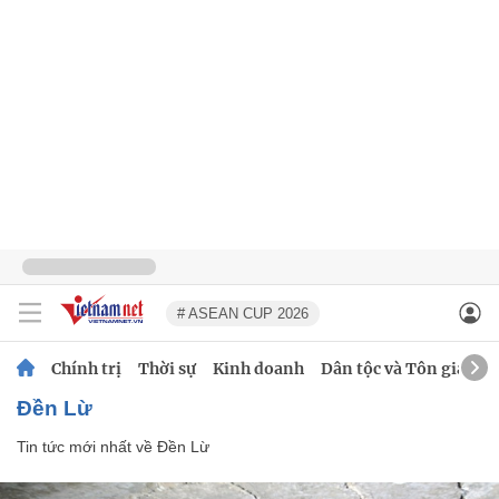
# ASEAN CUP 2026
Chính trị
Thời sự
Kinh doanh
Dân tộc và Tôn giáo
Đền Lừ
Tin tức mới nhất về
Đền Lừ