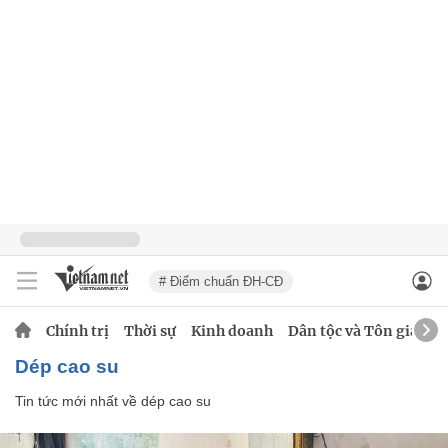
# Điểm chuẩn ĐH-CĐ
Chính trị
Thời sự
Kinh doanh
Dân tộc và Tôn giáo
dép cao su
Tin tức mới nhất về
dép cao su