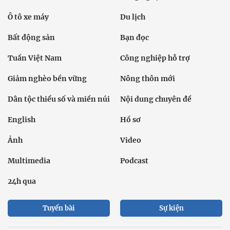
Ô tô xe máy
Du lịch
Bất động sản
Bạn đọc
Tuần Việt Nam
Công nghiệp hỗ trợ
Giảm nghèo bền vững
Nông thôn mới
Dân tộc thiểu số và miền núi
Nội dung chuyên đề
English
Hồ sơ
Ảnh
Video
Multimedia
Podcast
24h qua
Tuyến bài
Sự kiện