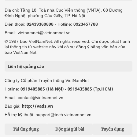
Địa chỉ: Tầng 18, Toà nhà Cục Viễn thông (VNTA), 68 Dương
Đình Nghệ, phường Cầu Giấy, TP. Hà Nội.
Điện thoại:
02439369898
- Hotline:
0923457788
Email: vietnamnet@vietnamnet.vn
© 1997 Báo VietNamNet. All rights reserved. Chỉ được phát hành
lại thông tin từ website này khi có sự đồng ý bằng văn bản của
báo VietNamNet.
Liên hệ quảng cáo
Công ty Cổ phần Truyền thông VietNamNet
0919405885 (Hà Nội)
0919435885 (Tp.HCM)
Hotline:
-
Email: contact@vietnamnet.vn
http://vads.vn
Báo giá:
Hỗ trợ kỹ thuật: support@tech.vietnamnet.vn
Tải ứng dụng
Độc giả gửi bài
Tuyển dụng