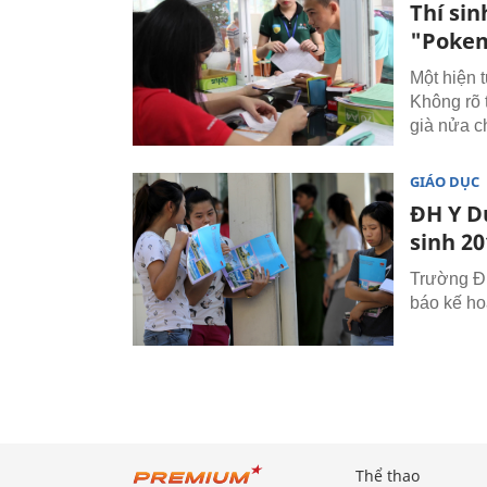
Thí sin
"Pokem
Một hiện 
Không rõ t
già nửa ch
GIÁO DỤC
ĐH Y D
sinh 20
Trường Đ
báo kế ho
Thể thao