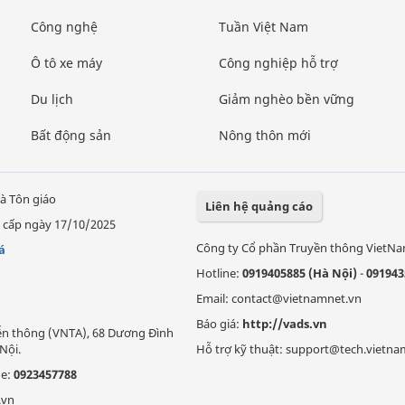
Công nghệ
Tuần Việt Nam
Ô tô xe máy
Công nghiệp hỗ trợ
Du lịch
Giảm nghèo bền vững
Bất động sản
Nông thôn mới
à Tôn giáo
Liên hệ quảng cáo
 cấp ngày 17/10/2025
Công ty Cổ phần Truyền thông VietN
á
Hotline:
0919405885 (Hà Nội)
-
091943
Email: contact@vietnamnet.vn
Báo giá:
http://vads.vn
Viễn thông (VNTA), 68 Dương Đình
Nội.
Hỗ trợ kỹ thuật: support@tech.vietna
ne:
0923457788
.vn