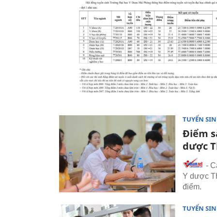
TUYỂN SI
Điểm s
dược T
- C
Y dược Th
điểm.
TUYỂN SI