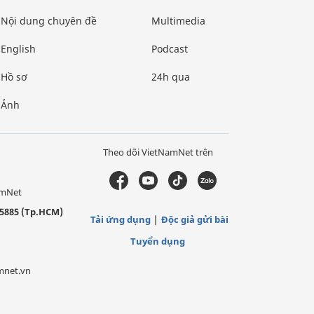
Nội dung chuyên đề
Multimedia
English
Podcast
Hồ sơ
24h qua
Ảnh
Theo dõi VietNamNet trên
amNet
5885 (Tp.HCM)
Tải ứng dụng
Độc giả gửi bài
Tuyển dụng
mnet.vn