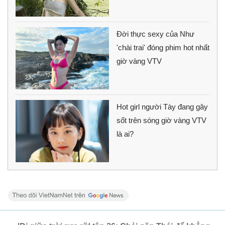
Đời thực sexy của Như
'chài trai' đóng phim hot nhất
giờ vàng VTV
Hot girl người Tày đang gây
sốt trên sóng giờ vàng VTV
là ai?