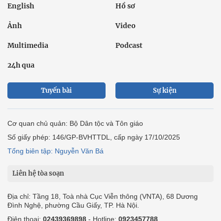
English
Hồ sơ
Ảnh
Video
Multimedia
Podcast
24h qua
Tuyến bài
Sự kiện
Cơ quan chủ quản: Bộ Dân tộc và Tôn giáo
Số giấy phép: 146/GP-BVHTTDL, cấp ngày 17/10/2025
Tổng biên tập: Nguyễn Văn Bá
Liên hệ tòa soạn
Địa chỉ: Tầng 18, Toà nhà Cục Viễn thông (VNTA), 68 Dương
Đình Nghệ, phường Cầu Giấy, TP. Hà Nội.
Điện thoại:
02439369898
- Hotline:
0923457788