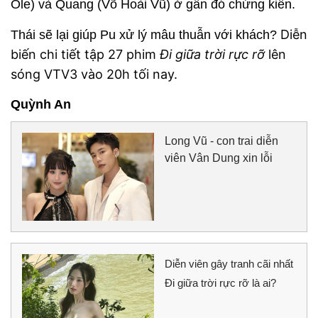
Ole) và Quang (Võ Hoài Vũ) ở gần đó chứng kiến.
Diễn
Thái sẽ lại giúp Pu xử lý mâu thuẫn với khách?
biến chi tiết tập 27 phim
Đi giữa trời rực rỡ
lên
sóng VTV3 vào 20h tối nay.
Quỳnh An
Long Vũ - con trai diễn
viên Vân Dung xin lỗi
Diễn viên gây tranh cãi nhất
Đi giữa trời rực rỡ là ai?