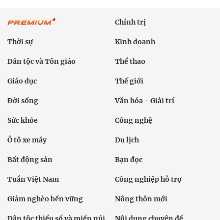
Chính trị
Thời sự
Kinh doanh
Dân tộc và Tôn giáo
Thể thao
Giáo dục
Thế giới
Đời sống
Văn hóa - Giải trí
Sức khỏe
Công nghệ
Ô tô xe máy
Du lịch
Bất động sản
Bạn đọc
Tuần Việt Nam
Công nghiệp hỗ trợ
Giảm nghèo bền vững
Nông thôn mới
Dân tộc thiểu số và miền núi
Nội dung chuyên đề