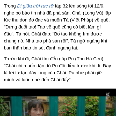
Trong
Đi giữa trời rực rỡ
tập 32
lên sóng tối 12/9,
nghe bố báo tin nhà đã phá sản, Chải (Long Vũ) lập
tức thu dọn đồ đạc và muốn Tả (Việt Pháp) về quê.
"Đừng đuổi tao! Tao về quê cũng có biết làm gì
đâu", Tả nói. Chải đáp: "Bố tao không tìm được
chúng nó. Nhà tao phá sản rồi". Tả ngỡ ngàng khi
bạn thân báo tin sét đánh ngang tai.
Trước khi đi, Chải tìm đến gặp Pu (Thu Hà Ceri):
"Chải chỉ muốn dặn dò Pu đôi điều trước khi đi. Đây
là lời từ tận đáy lòng của Chải. Pu nhớ phải giữ
mình và luôn nhớ đến Chải đấy".