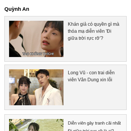
Quỳnh An
Khán giả có quyền gì mà
thóa mạ diễn viên 'Đi
giữa trời rực rỡ'?
Long Vũ - con trai diễn
viên Vân Dung xin lỗi
Diễn viên gây tranh cãi nhất
Đi giữa trời rực rỡ là ai?