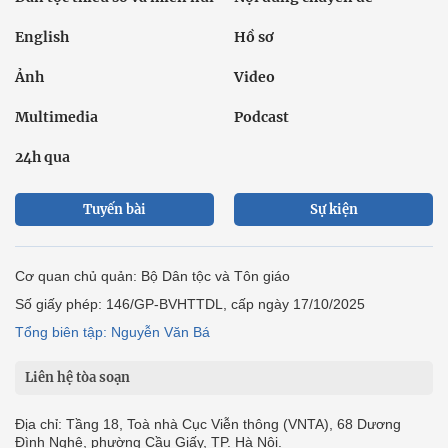
English
Hồ sơ
Ảnh
Video
Multimedia
Podcast
24h qua
Tuyến bài
Sự kiện
Cơ quan chủ quản: Bộ Dân tộc và Tôn giáo
Số giấy phép: 146/GP-BVHTTDL, cấp ngày 17/10/2025
Tổng biên tập: Nguyễn Văn Bá
Liên hệ tòa soạn
Địa chỉ: Tầng 18, Toà nhà Cục Viễn thông (VNTA), 68 Dương
Đình Nghệ, phường Cầu Giấy, TP. Hà Nội.