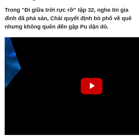
Trong "Đi giữa trời rực rỡ" tập 32, nghe tin gia
đình đã phá sản, Chải quyết định bỏ phố về quê
nhưng không quên đến gặp Pu dặn dò.