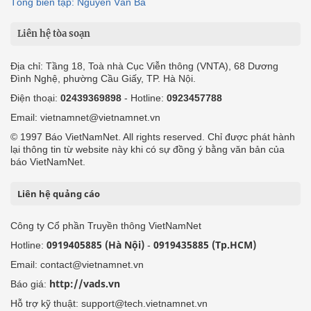
Tổng biên tập: Nguyễn Văn Bá
Liên hệ tòa soạn
Địa chỉ: Tầng 18, Toà nhà Cục Viễn thông (VNTA), 68 Dương
Đình Nghệ, phường Cầu Giấy, TP. Hà Nội.
Điện thoại:
02439369898
- Hotline:
0923457788
Email: vietnamnet@vietnamnet.vn
© 1997 Báo VietNamNet. All rights reserved. Chỉ được phát hành
lại thông tin từ website này khi có sự đồng ý bằng văn bản của
báo VietNamNet.
Liên hệ quảng cáo
Công ty Cổ phần Truyền thông VietNamNet
0919405885 (Hà Nội)
0919435885 (Tp.HCM)
Hotline:
-
Email: contact@vietnamnet.vn
http://vads.vn
Báo giá:
Hỗ trợ kỹ thuật: support@tech.vietnamnet.vn