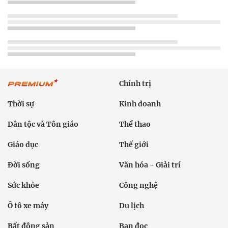
Chính trị
Thời sự
Kinh doanh
Dân tộc và Tôn giáo
Thể thao
Giáo dục
Thế giới
Đời sống
Văn hóa - Giải trí
Sức khỏe
Công nghệ
Ô tô xe máy
Du lịch
Bất động sản
Bạn đọc