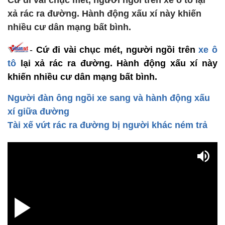
Cứ đi vài chục mét, người ngồi trên xe ô tô lại
xả rác ra đường. Hành động xấu xí này khiến
nhiều cư dân mạng bất bình.
-
Cứ đi vài chục mét, người ngồi trên
xe ô
tô
lại xả rác ra đường. Hành động xấu xí này
khiến nhiều cư dân mạng bất bình.
Người đàn ông ngồi xe sang và hành động xấu
xí giữa đường
Tài xế vứt rác ra đường bị người khác ném trả