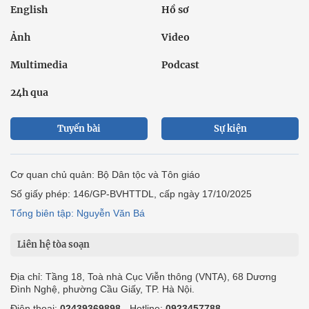
English
Hồ sơ
Ảnh
Video
Multimedia
Podcast
24h qua
Tuyến bài
Sự kiện
Cơ quan chủ quản: Bộ Dân tộc và Tôn giáo
Số giấy phép: 146/GP-BVHTTDL, cấp ngày 17/10/2025
Tổng biên tập: Nguyễn Văn Bá
Liên hệ tòa soạn
Địa chỉ: Tầng 18, Toà nhà Cục Viễn thông (VNTA), 68 Dương
Đình Nghệ, phường Cầu Giấy, TP. Hà Nội.
Điện thoại:
02439369898
- Hotline:
0923457788