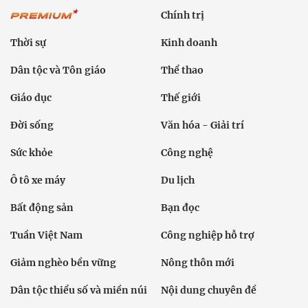
Chính trị
Thời sự
Kinh doanh
Dân tộc và Tôn giáo
Thể thao
Giáo dục
Thế giới
Đời sống
Văn hóa - Giải trí
Sức khỏe
Công nghệ
Ô tô xe máy
Du lịch
Bất động sản
Bạn đọc
Tuần Việt Nam
Công nghiệp hỗ trợ
Giảm nghèo bền vững
Nông thôn mới
Dân tộc thiểu số và miền núi
Nội dung chuyên đề