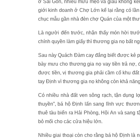
ở Sài Gòn, nhiều mưu mẹo và giàu không kém 
giới kinh doanh ở Chợ Lớn kể lại rằng có l
chục mẫu gần nhà đèn chợ Quán của một thư
Là người đến trước, nhận thấy món hời trướ
chính quyền làm giấy thì thương gia nọ bất ng
Sau này Quách Đàm cay đắng biết được kẻ ph
bày mưu cho thương gia nọ vay tiền trả nợ,
được tiền, vị thương gia phải cầm cố khu đất
tay Định vì thương gia nọ không còn khả năn
Có nhiều nhà đất ven sông rạch, tận dụng lợ
thuyền”, bá hộ Định lấn sang lĩnh vực thươ
thuê tàu biển ra Hải Phòng, Hội An và sang
bỏ mối cho các cửa hiệu lớn.
Nhiều giai thoại còn cho rằng bá hộ Định là 