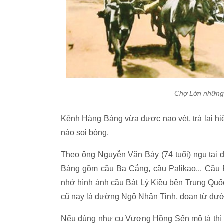
Chợ Lớn những 
Kênh Hàng Bàng vừa được nạo vét, trả lại h
nào soi bóng.
Theo ông Nguyễn Văn Bảy (74 tuổi) ngụ tại 
Bàng gồm cầu Ba Cẳng, cầu Palikao... Cầu 
nhớ hình ảnh cầu Bát Lý Kiều bên Trung Quốc.
cũ nay là đường Ngô Nhân Tịnh, đoạn từ đư
Nếu đúng như cụ Vương Hồng Sển mô tả thì c