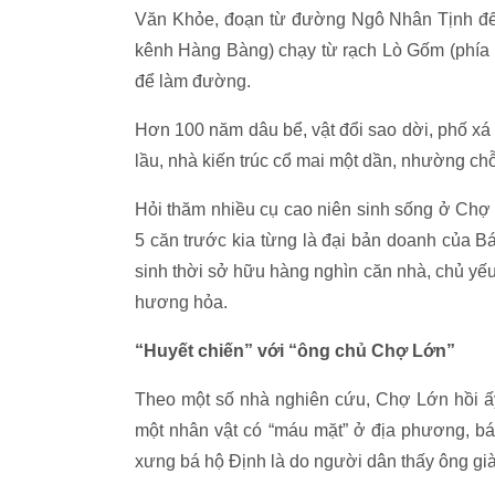
Văn Khỏe, đoạn từ đường Ngô Nhân Tịnh đế
kênh Hàng Bàng) chạy từ rạch Lò Gốm (phía b
để làm đường.
Hơn 100 năm dâu bể, vật đổi sao dời, phố xá
lầu, nhà kiến trúc cổ mai một dần, nhường c
Hỏi thăm nhiều cụ cao niên sinh sống ở Chợ 
5 căn trước kia từng là đại bản doanh của Bá
sinh thời sở hữu hàng nghìn căn nhà, chủ yế
hương hỏa.
“Huyết chiến” với “ông chủ Chợ Lớn”
Theo một số nhà nghiên cứu, Chợ Lớn hồi ấy
một nhân vật có “máu mặt” ở địa phương, b
xưng bá hộ Định là do người dân thấy ông giàu