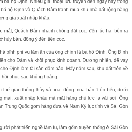
bá hộ Định. Nhiều giai thoại lưu truyền đến ngày nay trong
ần bá hộ Định và Quách Đàm tranh mua khu nhà đất rộng hàng
ơng gia xuất nhập khẩu.
c mắt, Quách Đàm nhanh chóng đặt cọc, đến lúc hai bên ra
ờ hủy bán, đồng ý đền tiền cọc.
á bĩnh phi vụ làm ăn của ông chính là bá hộ Định. Ông Định
 đền cho Đàm và khôi phục kinh doanh. Đương nhiên, để vay
 cho Định làm tài sản đảm bảo. Mấy năm sau, khu đất trên về
g hồi phục sau khủng hoảng.
i thế giao thông thủy và hoạt động mua bán “trên bến, dưới
ng mại, xuất nhập khẩu mà mặt hàng chủ lực là vải sợi. Ông
 tận Trung Quốc gom hàng đưa về Nam Kỳ lục tỉnh và Sài Gòn
người phát triển nghề làm lu, làm gốm truyền thống ở Sài Gòn