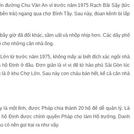
n đường Chu Văn An vì trước năm 1975 Rạch Bãi Sậy (tức
ên trái) ngang qua chợ Bình Tây. Sau này, đoạn kênh bị lấp
 bây giờ đã đổi khác, sầm uất và nhộp nhịp hơn. Các dãy phố
hỗ cho những căn nhà ống.
Lớn từ trước năm 1975, không mấy ai biết đích xác ngôi nhà
 hộ Định ở đâu. Đơn giản là vì vị đệ tứ hào phú Sài Gòn lúc
u là ở khu Chợ Lớn. Sau này con cháu bán hết, kể cả căn nhà
 là một tỉnh, được Pháp chia thành 20 hộ để dễ quản lý. Là
á hộ Định được chính quyền Pháp cho làm Hộ trưởng. Danh
 có nên gọi trại ra như vậy.