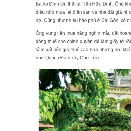
Bá hộ Định tên thật là Trần Hữu Định. Ông k
diều nhờ mua lại điền sản và nhà đất giá r
nợ. Cũng như nhiều hào phú ở Sài Gòn, có nhà
Ông vung tiền mua hàng nghìn mẫu đất hoang
đóng thuế cho chính quyền để làm giấy tờ rồ
sầm uất nên giá thuê cao hơn những nơi khác
nhờ Quách Đàm xây Chợ Lớn.