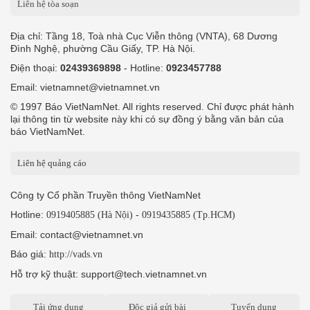
Liên hệ tòa soạn
Địa chỉ: Tầng 18, Toà nhà Cục Viễn thông (VNTA), 68 Dương
Đình Nghệ, phường Cầu Giấy, TP. Hà Nội.
Điện thoại:
02439369898
- Hotline:
0923457788
Email: vietnamnet@vietnamnet.vn
© 1997 Báo VietNamNet. All rights reserved. Chỉ được phát hành
lại thông tin từ website này khi có sự đồng ý bằng văn bản của
báo VietNamNet.
Liên hệ quảng cáo
Công ty Cổ phần Truyền thông VietNamNet
Hotline:
-
0919405885 (Hà Nội)
0919435885 (Tp.HCM)
Email: contact@vietnamnet.vn
Báo giá:
http://vads.vn
Hỗ trợ kỹ thuật: support@tech.vietnamnet.vn
Tải ứng dụng
Độc giả gửi bài
Tuyển dụng