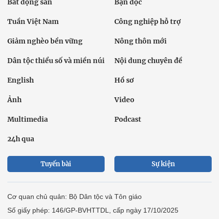
Bất động sản
Bạn đọc
Tuần Việt Nam
Công nghiệp hỗ trợ
Giảm nghèo bền vững
Nông thôn mới
Dân tộc thiểu số và miền núi
Nội dung chuyên đề
English
Hồ sơ
Ảnh
Video
Multimedia
Podcast
24h qua
Tuyến bài
Sự kiện
Cơ quan chủ quản: Bộ Dân tộc và Tôn giáo
Số giấy phép: 146/GP-BVHTTDL, cấp ngày 17/10/2025