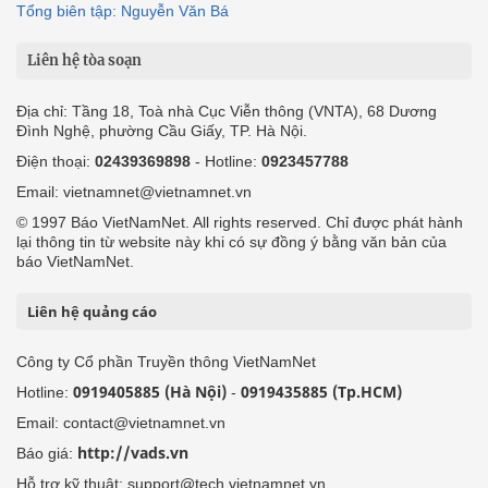
Tổng biên tập: Nguyễn Văn Bá
Liên hệ tòa soạn
Địa chỉ: Tầng 18, Toà nhà Cục Viễn thông (VNTA), 68 Dương
Đình Nghệ, phường Cầu Giấy, TP. Hà Nội.
Điện thoại:
02439369898
- Hotline:
0923457788
Email: vietnamnet@vietnamnet.vn
© 1997 Báo VietNamNet. All rights reserved. Chỉ được phát hành
lại thông tin từ website này khi có sự đồng ý bằng văn bản của
báo VietNamNet.
Liên hệ quảng cáo
Công ty Cổ phần Truyền thông VietNamNet
0919405885 (Hà Nội)
0919435885 (Tp.HCM)
Hotline:
-
Email: contact@vietnamnet.vn
http://vads.vn
Báo giá:
Hỗ trợ kỹ thuật: support@tech.vietnamnet.vn