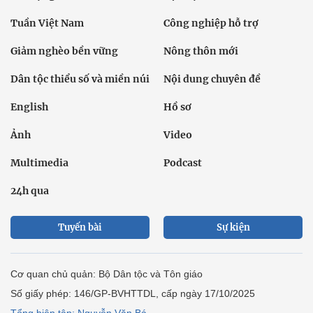
Tuần Việt Nam
Công nghiệp hỗ trợ
Giảm nghèo bền vững
Nông thôn mới
Dân tộc thiểu số và miền núi
Nội dung chuyên đề
English
Hồ sơ
Ảnh
Video
Multimedia
Podcast
24h qua
Tuyến bài
Sự kiện
Cơ quan chủ quản: Bộ Dân tộc và Tôn giáo
Số giấy phép: 146/GP-BVHTTDL, cấp ngày 17/10/2025
Tổng biên tập: Nguyễn Văn Bá