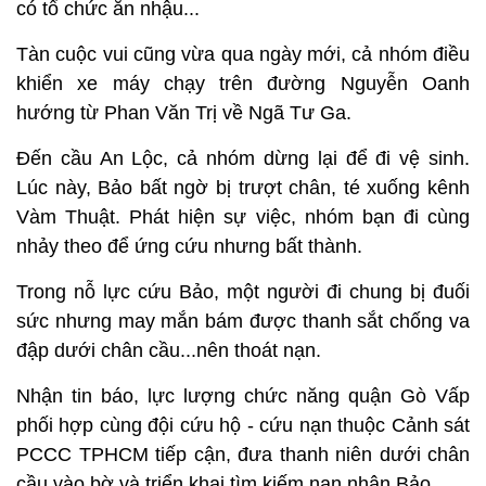
có tổ chức ăn nhậu...
Tàn cuộc vui cũng vừa qua ngày mới, cả nhóm điều
khiển xe máy chạy trên đường Nguyễn Oanh
hướng từ Phan Văn Trị về Ngã Tư Ga.
Đến cầu An Lộc, cả nhóm dừng lại để đi vệ sinh.
Lúc này, Bảo bất ngờ bị trượt chân, té xuống kênh
Vàm Thuật. Phát hiện sự việc, nhóm bạn đi cùng
nhảy theo để ứng cứu nhưng bất thành.
Trong nỗ lực cứu Bảo, một người đi chung bị đuối
sức nhưng may mắn bám được thanh sắt chống va
đập dưới chân cầu...nên thoát nạn.
Nhận tin báo, lực lượng chức năng quận Gò Vấp
phối hợp cùng đội cứu hộ - cứu nạn thuộc Cảnh sát
PCCC TPHCM tiếp cận, đưa thanh niên dưới chân
cầu vào bờ và triển khai tìm kiếm nạn nhân Bảo.