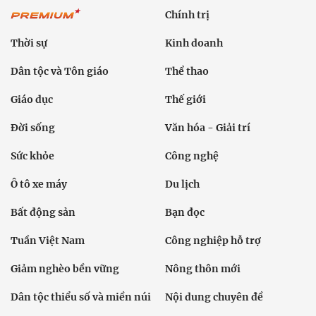
Chính trị
Thời sự
Kinh doanh
Dân tộc và Tôn giáo
Thể thao
Giáo dục
Thế giới
Đời sống
Văn hóa - Giải trí
Sức khỏe
Công nghệ
Ô tô xe máy
Du lịch
Bất động sản
Bạn đọc
Tuần Việt Nam
Công nghiệp hỗ trợ
Giảm nghèo bền vững
Nông thôn mới
Dân tộc thiểu số và miền núi
Nội dung chuyên đề