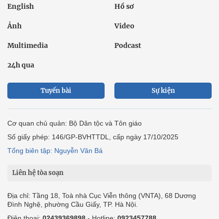
English
Hồ sơ
Ảnh
Video
Multimedia
Podcast
24h qua
Tuyến bài
Sự kiện
Cơ quan chủ quản: Bộ Dân tộc và Tôn giáo
Số giấy phép: 146/GP-BVHTTDL, cấp ngày 17/10/2025
Tổng biên tập: Nguyễn Văn Bá
Liên hệ tòa soạn
Địa chỉ: Tầng 18, Toà nhà Cục Viễn thông (VNTA), 68 Dương
Đình Nghệ, phường Cầu Giấy, TP. Hà Nội.
Điện thoại:
02439369898
- Hotline:
0923457788