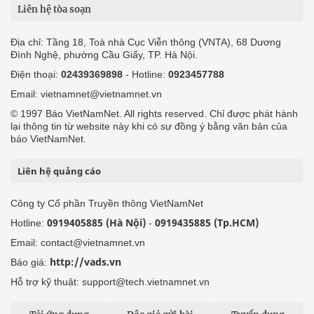
Liên hệ tòa soạn
Địa chỉ: Tầng 18, Toà nhà Cục Viễn thông (VNTA), 68 Dương
Đình Nghệ, phường Cầu Giấy, TP. Hà Nội.
Điện thoại:
02439369898
- Hotline:
0923457788
Email: vietnamnet@vietnamnet.vn
© 1997 Báo VietNamNet. All rights reserved. Chỉ được phát hành
lại thông tin từ website này khi có sự đồng ý bằng văn bản của
báo VietNamNet.
Liên hệ quảng cáo
Công ty Cổ phần Truyền thông VietNamNet
0919405885 (Hà Nội)
0919435885 (Tp.HCM)
Hotline:
-
Email: contact@vietnamnet.vn
http://vads.vn
Báo giá:
Hỗ trợ kỹ thuật: support@tech.vietnamnet.vn