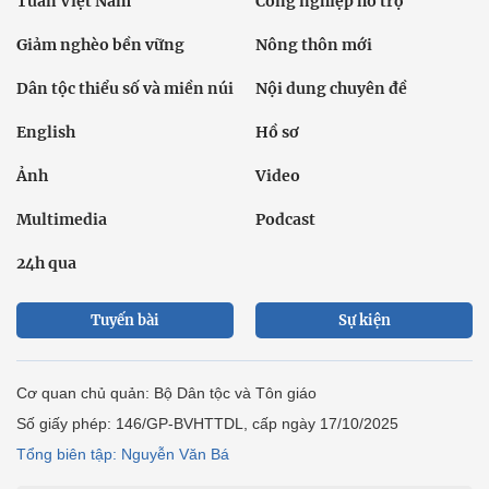
Tuần Việt Nam
Công nghiệp hỗ trợ
Giảm nghèo bền vững
Nông thôn mới
Dân tộc thiểu số và miền núi
Nội dung chuyên đề
English
Hồ sơ
Ảnh
Video
Multimedia
Podcast
24h qua
Tuyến bài
Sự kiện
Cơ quan chủ quản: Bộ Dân tộc và Tôn giáo
Số giấy phép: 146/GP-BVHTTDL, cấp ngày 17/10/2025
Tổng biên tập: Nguyễn Văn Bá