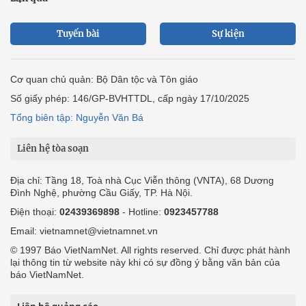
Tuyến bài
Sự kiện
Cơ quan chủ quản: Bộ Dân tộc và Tôn giáo
Số giấy phép: 146/GP-BVHTTDL, cấp ngày 17/10/2025
Tổng biên tập: Nguyễn Văn Bá
Liên hệ tòa soạn
Địa chỉ: Tầng 18, Toà nhà Cục Viễn thông (VNTA), 68 Dương
Đình Nghệ, phường Cầu Giấy, TP. Hà Nội.
Điện thoại:
02439369898
- Hotline:
0923457788
Email: vietnamnet@vietnamnet.vn
© 1997 Báo VietNamNet. All rights reserved. Chỉ được phát hành
lại thông tin từ website này khi có sự đồng ý bằng văn bản của
báo VietNamNet.
Liên hệ quảng cáo