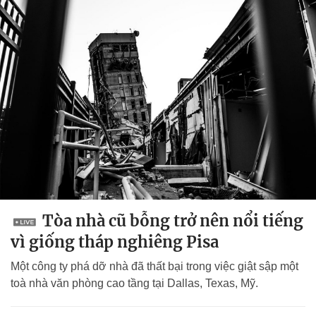
Tòa nhà cũ bỗng trở nên nổi tiếng
vì giống tháp nghiêng Pisa
Một công ty phá dỡ nhà đã thất bại trong việc giật sập một
toà nhà văn phòng cao tầng tại Dallas, Texas, Mỹ.