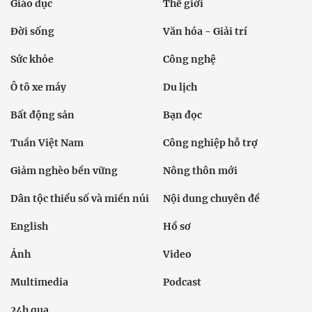
Giáo dục
Thế giới
Đời sống
Văn hóa - Giải trí
Sức khỏe
Công nghệ
Ô tô xe máy
Du lịch
Bất động sản
Bạn đọc
Tuần Việt Nam
Công nghiệp hỗ trợ
Giảm nghèo bền vững
Nông thôn mới
Dân tộc thiểu số và miền núi
Nội dung chuyên đề
English
Hồ sơ
Ảnh
Video
Multimedia
Podcast
24h qua