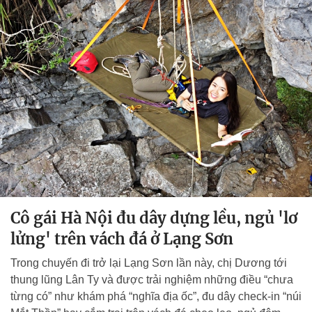
Cô gái Hà Nội đu dây dựng lều, ngủ 'lơ
lửng' trên vách đá ở Lạng Sơn
Trong chuyến đi trở lại Lạng Sơn lần này, chị Dương tới
thung lũng Lân Ty và được trải nghiệm những điều “chưa
từng có” như khám phá “nghĩa địa ốc”, đu dây check-in “núi