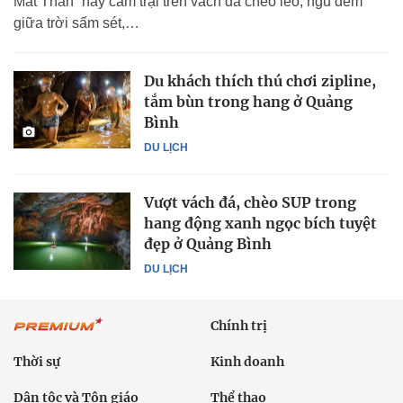
Mắt Thần” hay cắm trại trên vách đá cheo leo, ngủ đêm
giữa trời sấm sét,…
Du khách thích thú chơi zipline,
tắm bùn trong hang ở Quảng
Bình
DU LỊCH
Vượt vách đá, chèo SUP trong
hang động xanh ngọc bích tuyệt
đẹp ở Quảng Bình
DU LỊCH
Chính trị
Thời sự
Kinh doanh
Dân tộc và Tôn giáo
Thể thao