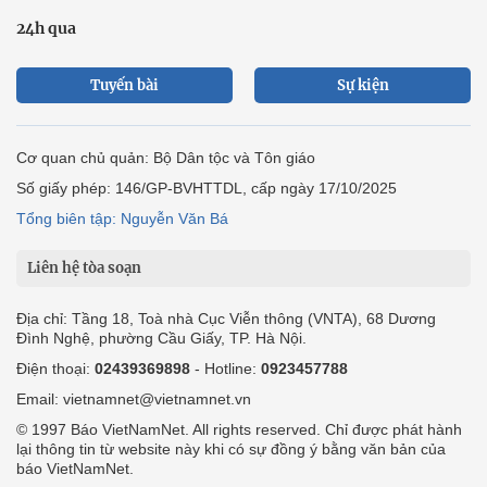
24h qua
Tuyến bài
Sự kiện
Cơ quan chủ quản: Bộ Dân tộc và Tôn giáo
Số giấy phép: 146/GP-BVHTTDL, cấp ngày 17/10/2025
Tổng biên tập: Nguyễn Văn Bá
Liên hệ tòa soạn
Địa chỉ: Tầng 18, Toà nhà Cục Viễn thông (VNTA), 68 Dương
Đình Nghệ, phường Cầu Giấy, TP. Hà Nội.
Điện thoại:
02439369898
- Hotline:
0923457788
Email: vietnamnet@vietnamnet.vn
© 1997 Báo VietNamNet. All rights reserved. Chỉ được phát hành
lại thông tin từ website này khi có sự đồng ý bằng văn bản của
báo VietNamNet.