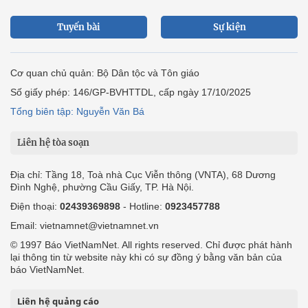
Tuyến bài
Sự kiện
Cơ quan chủ quản: Bộ Dân tộc và Tôn giáo
Số giấy phép: 146/GP-BVHTTDL, cấp ngày 17/10/2025
Tổng biên tập: Nguyễn Văn Bá
Liên hệ tòa soạn
Địa chỉ: Tầng 18, Toà nhà Cục Viễn thông (VNTA), 68 Dương
Đình Nghệ, phường Cầu Giấy, TP. Hà Nội.
Điện thoại:
02439369898
- Hotline:
0923457788
Email: vietnamnet@vietnamnet.vn
© 1997 Báo VietNamNet. All rights reserved. Chỉ được phát hành
lại thông tin từ website này khi có sự đồng ý bằng văn bản của
báo VietNamNet.
Liên hệ quảng cáo