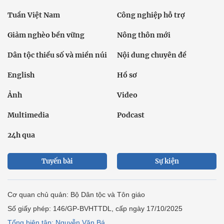
Tuần Việt Nam
Công nghiệp hỗ trợ
Giảm nghèo bền vững
Nông thôn mới
Dân tộc thiểu số và miền núi
Nội dung chuyên đề
English
Hồ sơ
Ảnh
Video
Multimedia
Podcast
24h qua
Tuyến bài
Sự kiện
Cơ quan chủ quản: Bộ Dân tộc và Tôn giáo
Số giấy phép: 146/GP-BVHTTDL, cấp ngày 17/10/2025
Tổng biên tập: Nguyễn Văn Bá