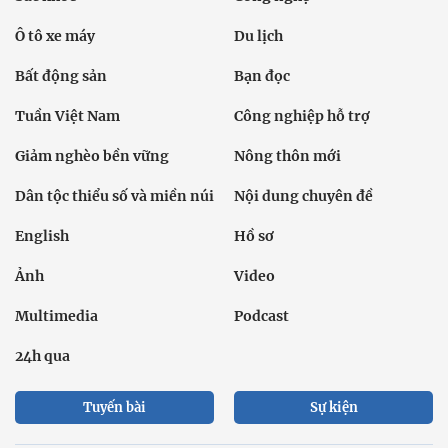
Ô tô xe máy
Du lịch
Bất động sản
Bạn đọc
Tuần Việt Nam
Công nghiệp hỗ trợ
Giảm nghèo bền vững
Nông thôn mới
Dân tộc thiểu số và miền núi
Nội dung chuyên đề
English
Hồ sơ
Ảnh
Video
Multimedia
Podcast
24h qua
Tuyến bài
Sự kiện